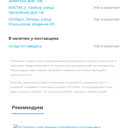
Доватора, дом 10а)
МАСТАК (г. Тамбов, улица
Нет в наличии
Урожайная, дом 1в)
СКЛАД (г. Липецк, улица
Нет в наличии
Юношеская, владение 47)
В наличии у поставщика
Склад поставщика
Нет в наличии
Описание товара носит информационный характер и может отличаться от
описания, представленного в технической документации производителя.
Рекомендуем при покупке проверять наличие желаемых функций и
характеристик.
Если Вы заметили ошибку в описании, пожалуйста, выделите текст с
ошибкой и нажмите сочетание клавиш Ctrl+Enter. В открывшемся окне
будет указана ошибка. По желанию можете написать комментарий.
Рекомендуем