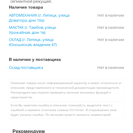
сегментной режущей.
Наличие товара
АВТОМЕХАНИК (г. Липецк, улица
Нет в наличии
Доватора, дом 10а)
МАСТАК (г. Тамбов, улица
Нет в наличии
Урожайная, дом 1в)
СКЛАД (г. Липецк, улица
Нет в наличии
Юношеская, владение 47)
В наличии у поставщика
Склад поставщика
Нет в наличии
Описание товара носит информационный характер и может отличаться от
описания, представленного в технической документации производителя.
Рекомендуем при покупке проверять наличие желаемых функций и
характеристик.
Если Вы заметили ошибку в описании, пожалуйста, выделите текст с
ошибкой и нажмите сочетание клавиш Ctrl+Enter. В открывшемся окне
будет указана ошибка. По желанию можете написать комментарий.
Рекомендуем