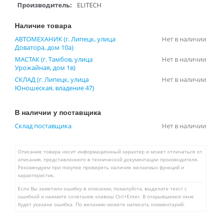
Производитель:
ELITECH
Наличие товара
АВТОМЕХАНИК (г. Липецк, улица
Нет в наличии
Доватора, дом 10а)
МАСТАК (г. Тамбов, улица
Нет в наличии
Урожайная, дом 1в)
СКЛАД (г. Липецк, улица
Нет в наличии
Юношеская, владение 47)
В наличии у поставщика
Склад поставщика
Нет в наличии
Описание товара носит информационный характер и может отличаться от
описания, представленного в технической документации производителя.
Рекомендуем при покупке проверять наличие желаемых функций и
характеристик.
Если Вы заметили ошибку в описании, пожалуйста, выделите текст с
ошибкой и нажмите сочетание клавиш Ctrl+Enter. В открывшемся окне
будет указана ошибка. По желанию можете написать комментарий.