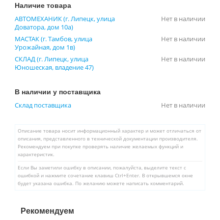
Наличие товара
АВТОМЕХАНИК (г. Липецк, улица
Нет в наличии
Доватора, дом 10а)
МАСТАК (г. Тамбов, улица
Нет в наличии
Урожайная, дом 1в)
СКЛАД (г. Липецк, улица
Нет в наличии
Юношеская, владение 47)
В наличии у поставщика
Склад поставщика
Нет в наличии
Описание товара носит информационный характер и может отличаться от
описания, представленного в технической документации производителя.
Рекомендуем при покупке проверять наличие желаемых функций и
характеристик.
Если Вы заметили ошибку в описании, пожалуйста, выделите текст с
ошибкой и нажмите сочетание клавиш Ctrl+Enter. В открывшемся окне
будет указана ошибка. По желанию можете написать комментарий.
Рекомендуем