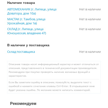
Наличие товара
АВТОМЕХАНИК (г. Липецк, улица
Нет в наличии
Доватора, дом 10а)
МАСТАК (г. Тамбов, улица
Нет в наличии
Урожайная, дом 1в)
СКЛАД (г. Липецк, улица
Нет в наличии
Юношеская, владение 47)
В наличии у поставщика
Склад поставщика
Нет в наличии
Описание товара носит информационный характер и может отличаться от
описания, представленного в технической документации производителя.
Рекомендуем при покупке проверять наличие желаемых функций и
характеристик.
Если Вы заметили ошибку в описании, пожалуйста, выделите текст с
ошибкой и нажмите сочетание клавиш Ctrl+Enter. В открывшемся окне
будет указана ошибка. По желанию можете написать комментарий.
Рекомендуем