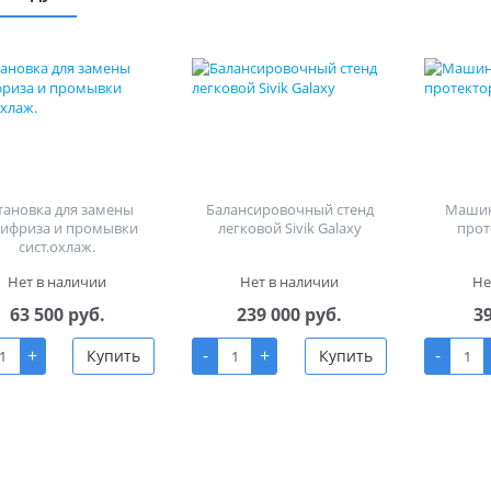
тановка для замены
Балансировочный стенд
Машин
тифриза и промывки
легковой Sivik Galaxy
прот
сист.охлаж.
Нет в наличии
Нет в наличии
Не
63 500 руб.
239 000 руб.
3
+
-
+
-
Купить
Купить