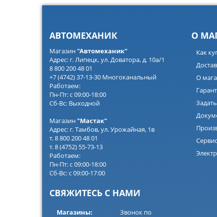
АВТОМЕХАНИК
О МА
Магазин
"Автомеханик"
Как ку
Адрес: г. Липецк, ул. Доватора, д. 10а/1
Достав
8 800 200 48 01
+7 (4742) 37-13-30 Многоканальный
О мага
Работаем:
Гарант
Пн-Пт: с 09:00-18:00
Задать
Сб-Вс: Выходной
Докум
Магазин
"Мастак"
Произ
Адрес: г. Тамбов, ул. Урожайная, 1в
т. 8 800 200 48 01
Серви
т. 8 (4752) 55-73-13
Электр
Работаем:
Пн-Пт: с 09:00-18:00
Сб-Вс: с 09:00-17:00
СВЯЖИТЕСЬ С НАМИ
Магазины:
Звонок по