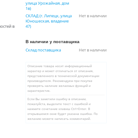
улица Урожайная, дом
1в)
СКЛАД (г. Липецк, улица
Нет в наличии
Юношеская, владение
остей в
47)
В наличии у поставщика
Склад поставщика
Нет в наличии
Описание товара носит информационный
характер и может отличаться от описания,
представленного в технической документации
производителя. Рекомендуем при покупке
проверять наличие желаемых функций и
характеристик.
Если Вы заметили ошибку в описании,
пожалуйста, выделите текст с ошибкой и
нажмите сочетание клавиш Ctrl+Enter. В
открывшемся окне будет указана ошибка. По
желанию можете написать комментарий.