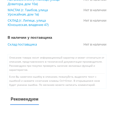
Доватора, дом 10а)
МАСТАК (г. Тамбов, улица
Нет в наличии
Урожайная, дом 1в)
СКЛАД (г. Липецк, улица
Нет в наличии
Юношеская, владение 47)
В наличии у поставщика
Склад поставщика
Нет в наличии
Описание товара носит информационный характер и может отличаться от
описания, представленного в технической документации производителя.
Рекомендуем при покупке проверять наличие желаемых функций и
характеристик.
Если Вы заметили ошибку в описании, пожалуйста, выделите текст с
ошибкой и нажмите сочетание клавиш Ctrl+Enter. В открывшемся окне
будет указана ошибка. По желанию можете написать комментарий.
Рекомендуем