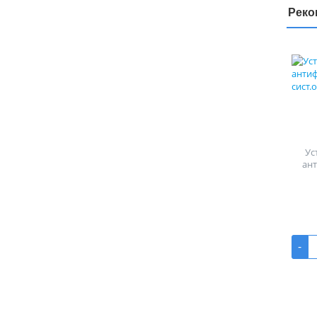
Реко
Ус
ан
-