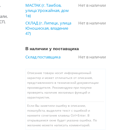
,
МАСТАК (г. Тамбов,
Нет в наличии
улица Урожайная, дом
1в)
али,
СП,
СКЛАД (г. Липецк, улица
Нет в наличии
Юношеская, владение
47)
В наличии у поставщика
Склад поставщика
Нет в наличии
Описание товара носит информационный
характер и может отличаться от описания,
представленного в технической документации
производителя. Рекомендуем при покупке
проверять наличие желаемых функций и
характеристик.
Если Вы заметили ошибку в описании,
пожалуйста, выделите текст с ошибкой и
нажмите сочетание клавиш Ctrl+Enter. В
открывшемся окне будет указана ошибка. По
желанию можете написать комментарий.