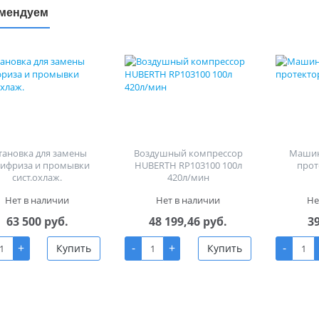
мендуем
тановка для замены
Воздушный компрессор
Машин
тифриза и промывки
HUBERTH RP103100 100л
прот
сист.охлаж.
420л/мин
Нет в наличии
Нет в наличии
Не
63 500 руб.
48 199,46 руб.
3
+
-
+
-
Купить
Купить