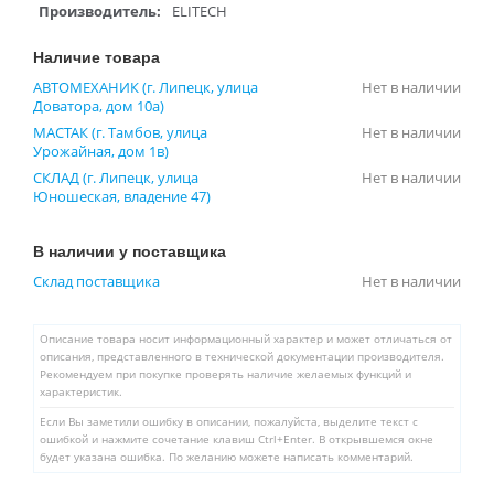
Производитель:
ELITECH
Наличие товара
АВТОМЕХАНИК (г. Липецк, улица
Нет в наличии
Доватора, дом 10а)
МАСТАК (г. Тамбов, улица
Нет в наличии
Урожайная, дом 1в)
СКЛАД (г. Липецк, улица
Нет в наличии
Юношеская, владение 47)
В наличии у поставщика
Склад поставщика
Нет в наличии
Описание товара носит информационный характер и может отличаться от
описания, представленного в технической документации производителя.
Рекомендуем при покупке проверять наличие желаемых функций и
характеристик.
Если Вы заметили ошибку в описании, пожалуйста, выделите текст с
ошибкой и нажмите сочетание клавиш Ctrl+Enter. В открывшемся окне
будет указана ошибка. По желанию можете написать комментарий.