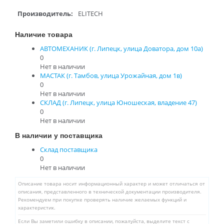
Производитель:
ELITECH
Наличие товара
АВТОМЕХАНИК (г. Липецк, улица Доватора, дом 10а)
0
Нет в наличии
МАСТАК (г. Тамбов, улица Урожайная, дом 1в)
0
Нет в наличии
СКЛАД (г. Липецк, улица Юношеская, владение 47)
0
Нет в наличии
В наличии у поставщика
Склад поставщика
0
Нет в наличии
Описание товара носит информационный характер и может отличаться от
описания, представленного в технической документации производителя.
Рекомендуем при покупке проверять наличие желаемых функций и
характеристик.
Если Вы заметили ошибку в описании, пожалуйста, выделите текст с