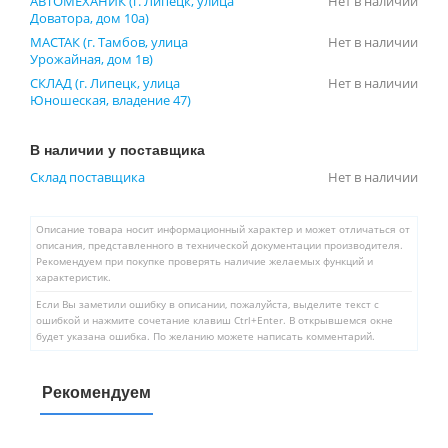
АВТОМЕХАНИК (г. Липецк, улица
Нет в наличии
Доватора, дом 10а)
МАСТАК (г. Тамбов, улица
Нет в наличии
Урожайная, дом 1в)
СКЛАД (г. Липецк, улица
Нет в наличии
Юношеская, владение 47)
В наличии у поставщика
Склад поставщика
Нет в наличии
Описание товара носит информационный характер и может отличаться от
описания, представленного в технической документации производителя.
Рекомендуем при покупке проверять наличие желаемых функций и
характеристик.
Если Вы заметили ошибку в описании, пожалуйста, выделите текст с
ошибкой и нажмите сочетание клавиш Ctrl+Enter. В открывшемся окне
будет указана ошибка. По желанию можете написать комментарий.
Рекомендуем