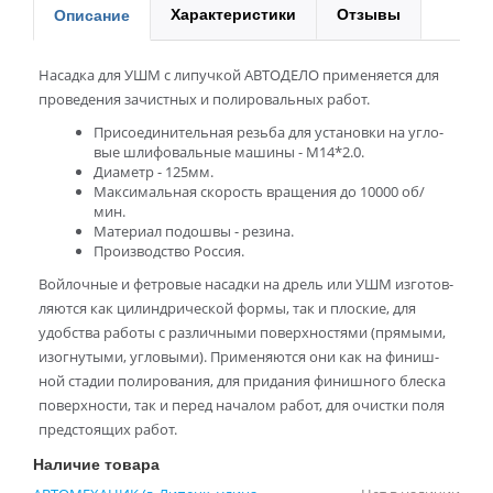
Характеристики
Отзывы
Описание
На­сад­ка для УШМ с ли­пуч­кой АВ­ТО­ДЕ­ЛО при­ме­ня­ет­ся для
про­ве­де­ния за­чист­ных и по­ли­ро­валь­ных ра­бот.
При­со­еди­ни­тель­ная резь­ба для уста­нов­ки на уг­ло­
вые шли­фо­валь­ные ма­ши­ны - М14*2.0.
Диа­метр - 125мм.
Мак­си­маль­ная ско­ро­сть вра­ще­ния до 10000 об/​
мин.
Ма­те­ри­ал по­дош­вы - ре­зи­на.
Про­из­вод­ство Рос­сия.
Вой­лоч­ные и фет­ро­вые на­сад­ки на дрель или УШМ из­го­тов­
ля­ют­ся как ци­лин­дри­че­ской фор­мы, так и плос­кие, для
удоб­ства ра­бо­ты с раз­лич­ны­ми по­верх­но­стя­ми (пря­мы­ми,
изо­гну­ты­ми, уг­ло­вы­ми). При­ме­ня­ют­ся они как на фи­ниш­
ной ста­дии по­ли­ро­ва­ния, для при­да­ния фи­ниш­но­го блес­ка
по­верх­но­сти, так и пе­ред на­ча­лом ра­бот, для очист­ки поля
пред­сто­я­щих ра­бот.
Наличие товара