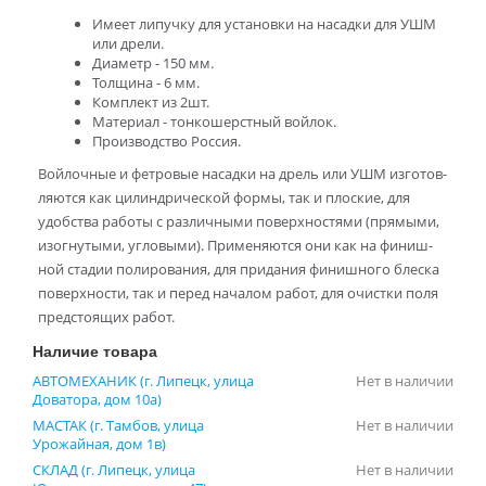
Име­ет ли­пуч­ку для уста­нов­ки на на­сад­ки для УШМ
или дре­ли.
Диа­метр - 150 мм.
Тол­щи­на - 6 мм.
Ком­плект из 2шт.
Ма­те­ри­ал - тон­ко­шерст­ный вой­лок.
Про­из­вод­ство Рос­сия.
Вой­лоч­ные и фет­ро­вые на­сад­ки на дрель или УШМ из­го­тов­
ля­ют­ся как ци­лин­дри­че­ской фор­мы, так и плос­кие, для
удоб­ства ра­бо­ты с раз­лич­ны­ми по­верх­но­стя­ми (пря­мы­ми,
изо­гну­ты­ми, уг­ло­вы­ми). При­ме­ня­ют­ся они как на фи­ниш­
ной ста­дии по­ли­ро­ва­ния, для при­да­ния фи­ниш­но­го блес­ка
по­верх­но­сти, так и пе­ред на­ча­лом ра­бот, для очист­ки поля
пред­сто­я­щих ра­бот.
Наличие товара
АВТОМЕХАНИК (г. Липецк, улица
Нет в наличии
Доватора, дом 10а)
МАСТАК (г. Тамбов, улица
Нет в наличии
Урожайная, дом 1в)
СКЛАД (г. Липецк, улица
Нет в наличии