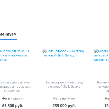
мендуем
тановка для замены
Балансировочный стенд
Баланс
тифриза и промывки
легковой Sivik Galaxy
легково
сист.охлаж.
S
Нет в наличии
Нет в наличии
Не
63 500 руб.
239 000 руб.
12