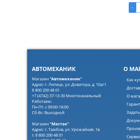
-
АВТОМЕХАНИК
О МА
Магазин
"Автомеханик"
Как ку
Адрес: г. Липецк, ул. Доватора, д. 10а/1
Достав
8 800 200 48 01
+7 (4742) 37-13-30 Многоканальный
О мага
Работаем:
Гарант
Пн-Пт: с 09:00-18:00
Задать
Сб-Вс: Выходной
Докум
Магазин
"Мастак"
Произ
Адрес: г. Тамбов, ул. Урожайная, 1в
т. 8 800 200 48 01
Серви