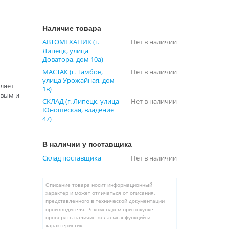
Наличие товара
АВТОМЕХАНИК (г.
Нет в наличии
Липецк, улица
Доватора, дом 10а)
МАСТАК (г. Тамбов,
Нет в наличии
улица Урожайная, дом
ляет
1в)
евым и
СКЛАД (г. Липецк, улица
Нет в наличии
Юношеская, владение
47)
В наличии у поставщика
Склад поставщика
Нет в наличии
Описание товара носит информационный
характер и может отличаться от описания,
представленного в технической документации
производителя. Рекомендуем при покупке
проверять наличие желаемых функций и
характеристик.