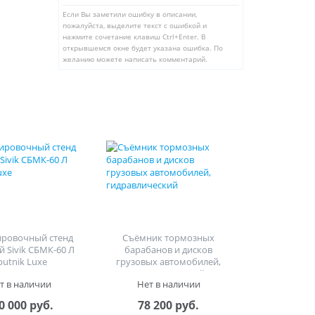
Если Вы заметили ошибку в описании,
пожалуйста, выделите текст с ошибкой и
нажмите сочетание клавиш Ctrl+Enter. В
открывшемся окне будет указана ошибка. По
желанию можете написать комментарий.
ировочный стенд
Съёмник тормозных
й Sivik СБМК-60 Л
барабанов и дисков
putnik Luxe
грузовых автомобилей,
гидравлический
т в наличии
Нет в наличии
0 000 руб.
78 200 руб.