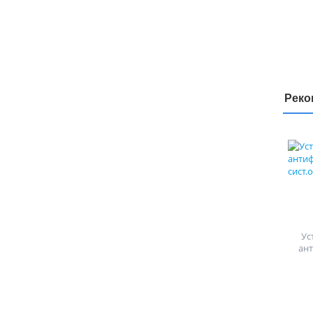
Реко
Ус
ан