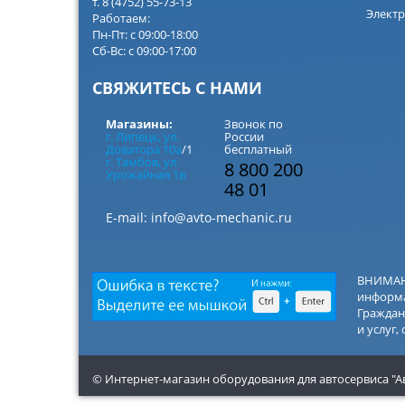
т. 8 (4752) 55-73-13
Электр
Работаем:
Пн-Пт: с 09:00-18:00
Сб-Вс: с 09:00-17:00
СВЯЖИТЕСЬ С НАМИ
Магазины:
Звонок по
г. Липецк, ул.
России
Доватора 10а
/1
бесплатный
г. Тамбов, ул.
8 800 200
Урожайная 1в
48 01
E-mail:
info@avto-mechanic.ru
ВНИМАНИ
информа
Граждан
и услуг,
© Интернет-магазин оборудования для автосервиса "А