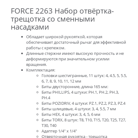
FORCE 2263 Набор отвёртка-
трещотка со сменными
насадками
Обладает широкой рукояткой, которая
обеспечивает достаточный рычаг для эффективной
работы с крепежом.
Длинные стержни имеют высокую прочность и не
деформируются при значительном усилии
вращения.
Комплектация:
Головки шестигранные, 11 штук: 4, 4.5, 5, 5.5,
6, 7, 8, 9, 10, 11, 12 мм
Биты двусторонние, длина 165 мм:
Биты PHILLIPS, 4 штуки: PH.1, PH.2, PH.3,
PH.4
Биты POZIDRIV, 4 штуки: PZ.1, PZ.2, PZ.3, PZ.4
Биты шлицевые, 4 штуки: 3, 4, 5.5, 7 мм
Биты HEX, 4 штуки: 3, 4, 5, 6 мм
Биты TORX, 8 штук: T8, T10, T15, T20, T25, T27,
T30, T40
Адаптер 1/4" x 1/4"
Отверточная рукоятка - трещотка