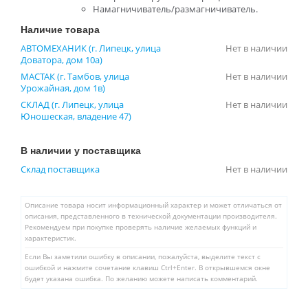
Намагничиватель/размагничиватель.
Наличие товара
АВТОМЕХАНИК (г. Липецк, улица
Нет в наличии
Доватора, дом 10а)
МАСТАК (г. Тамбов, улица
Нет в наличии
Урожайная, дом 1в)
СКЛАД (г. Липецк, улица
Нет в наличии
Юношеская, владение 47)
В наличии у поставщика
Склад поставщика
Нет в наличии
Описание товара носит информационный характер и может отличаться от
описания, представленного в технической документации производителя.
Рекомендуем при покупке проверять наличие желаемых функций и
характеристик.
Если Вы заметили ошибку в описании, пожалуйста, выделите текст с
ошибкой и нажмите сочетание клавиш Ctrl+Enter. В открывшемся окне
будет указана ошибка. По желанию можете написать комментарий.