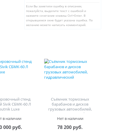
Если Вы заметили ошибку в описании,
пожалуйста, выделите текст с ошибкой и
нажмите сочетание клавиш Ctrl+Enter. В
открывшемся окне будет указана ошибка. По
желанию можете написать комментарий.
ировочный стенд
Съёмник тормозных
й Sivik СБМК-60 Л
барабанов и дисков
putnik Luxe
грузовых автомобилей,
гидравлический
т в наличии
Нет в наличии
0 000 руб.
78 200 руб.