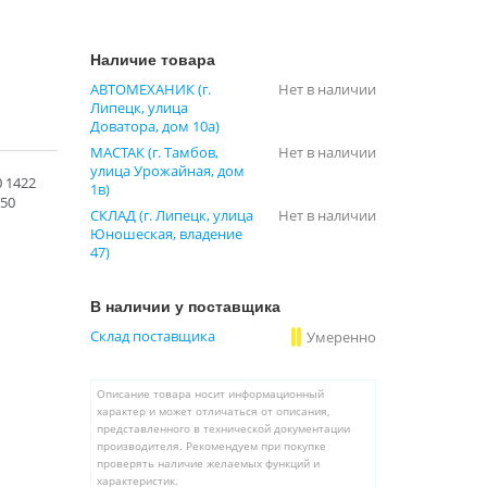
Наличие товара
АВТОМЕХАНИК (г.
Нет в наличии
Липецк, улица
Доватора, дом 10а)
МАСТАК (г. Тамбов,
Нет в наличии
улица Урожайная, дом
0 1422
1в)
150
СКЛАД (г. Липецк, улица
Нет в наличии
Юношеская, владение
47)
В наличии у поставщика
Склад поставщика
Умеренно
Описание товара носит информационный
характер и может отличаться от описания,
представленного в технической документации
производителя. Рекомендуем при покупке
проверять наличие желаемых функций и
характеристик.