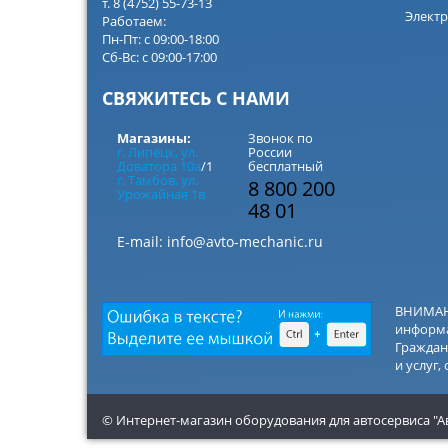
т. 8 (4752) 55-73-13
Электр
Работаем:
Пн-Пт: с 09:00-18:00
Сб-Вс: с 09:00-17:00
СВЯЖИТЕСЬ С НАМИ
Магазины:
Звонок по
г. Липецк, ул.
России
Доватора 10а
/1
бесплатный
г. Тамбов, ул.
8 800 200
Урожайная 1в
48 01
E-mail:
info@avto-mechanic.ru
ВНИМАНИ
информа
Граждан
и услуг,
© Интернет-магазин оборудования для автосервиса "А