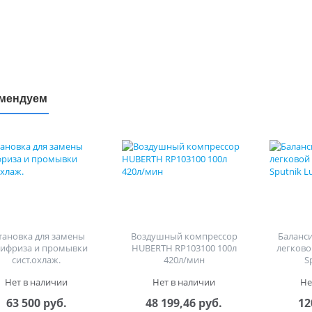
мендуем
тановка для замены
Воздушный компрессор
Баланс
тифриза и промывки
HUBERTH RP103100 100л
легково
сист.охлаж.
420л/мин
S
Нет в наличии
Нет в наличии
Не
63 500 руб.
48 199,46 руб.
12