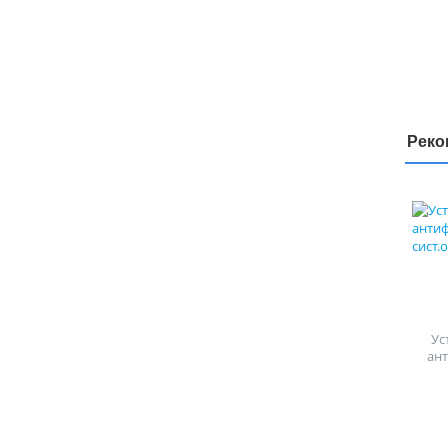
Реко
Ус
ан