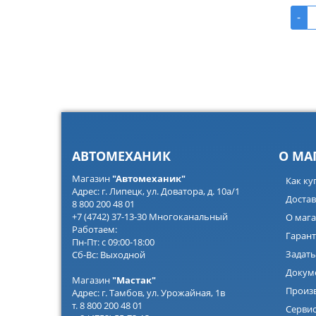
-
АВТОМЕХАНИК
О МА
Магазин
"Автомеханик"
Как ку
Адрес: г. Липецк, ул. Доватора, д. 10а/1
Достав
8 800 200 48 01
+7 (4742) 37-13-30 Многоканальный
О мага
Работаем:
Гарант
Пн-Пт: с 09:00-18:00
Задать
Сб-Вс: Выходной
Докум
Магазин
"Мастак"
Произ
Адрес: г. Тамбов, ул. Урожайная, 1в
т. 8 800 200 48 01
Серви