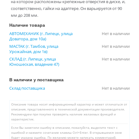
на котором расположены крепежные отверстия в диске, и,
соответственно, гайки на адаптере. Он варьируется от 90
мм до 208 мм.
Наличие товара
АВТОМЕХАНИК (г. Липецк, улица
Нет в наличии
Доватора, дом 10а)
МАСТАК (г. Тамбов, улица
Нет в наличии
Урожайная, дом 1в)
СКЛАД (г. Липецк, улица
Нет в наличии
Юношеская, владение 47)
В наличии у поставщика
Склад поставщика
Нет в наличии
Описание товара носит информационный характер и может отличаться от
описания, представленного в технической документации производителя.
Рекомендуем при покупке проверять наличие желаемых функций и
характеристик.
Если Вы заметили ошибку в описании, пожалуйста, выделите текст с
ошибкой и нажмите сочетание клавиш Ctrl+Enter. В открывшемся окне
будет указана ошибка. По желанию можете написать комментарий.