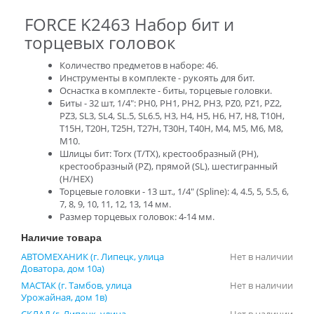
FORCE K2463 Набор бит и
торцевых головок
Количество предметов в наборе: 46.
Инструменты в комплекте - рукоять для бит.
Оснастка в комплекте - биты, торцевые головки.
Биты - 32 шт, 1/4": PH0, PH1, PH2, PH3, PZ0, PZ1, PZ2,
PZ3, SL3, SL4, SL.5, SL6.5, H3, H4, H5, H6, H7, H8, T10H,
T15H, T20H, T25H, T27H, T30H, T40H, M4, M5, M6, M8,
M10.
Шлицы бит: Torx (T/TX), крестообразный (PH),
крестообразный (PZ), прямой (SL), шестигранный
(H/HEX)
Торцевые головки - 13 шт., 1/4" (Spline): 4, 4.5, 5, 5.5, 6,
7, 8, 9, 10, 11, 12, 13, 14 мм.
Размер торцевых головок: 4-14 мм.
Наличие товара
АВТОМЕХАНИК (г. Липецк, улица
Нет в наличии
Доватора, дом 10а)
МАСТАК (г. Тамбов, улица
Нет в наличии
Урожайная, дом 1в)