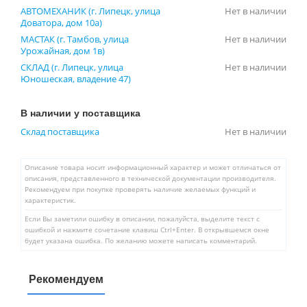
АВТОМЕХАНИК (г. Липецк, улица
Нет в наличии
Доватора, дом 10а)
МАСТАК (г. Тамбов, улица
Нет в наличии
Урожайная, дом 1в)
СКЛАД (г. Липецк, улица
Нет в наличии
Юношеская, владение 47)
В наличии у поставщика
Склад поставщика
Нет в наличии
Описание товара носит информационный характер и может отличаться от
описания, представленного в технической документации производителя.
Рекомендуем при покупке проверять наличие желаемых функций и
характеристик.
Если Вы заметили ошибку в описании, пожалуйста, выделите текст с
ошибкой и нажмите сочетание клавиш Ctrl+Enter. В открывшемся окне
будет указана ошибка. По желанию можете написать комментарий.
Рекомендуем