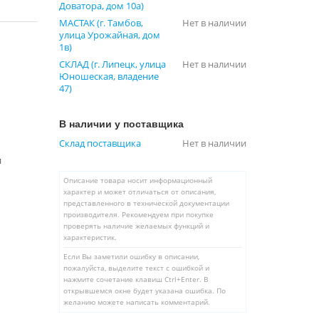
Доватора, дом 10а)
МАСТАК (г. Тамбов,
Нет в наличии
улица Урожайная, дом
1в)
СКЛАД (г. Липецк, улица
Нет в наличии
Юношеская, владение
47)
В наличии у поставщика
Склад поставщика
Нет в наличии
и
Описание товара носит информационный
характер и может отличаться от описания,
представленного в технической документации
производителя. Рекомендуем при покупке
проверять наличие желаемых функций и
характеристик.
Если Вы заметили ошибку в описании,
пожалуйста, выделите текст с ошибкой и
нажмите сочетание клавиш Ctrl+Enter. В
открывшемся окне будет указана ошибка. По
желанию можете написать комментарий.