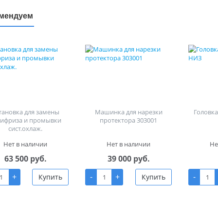
мендуем
тановка для замены
Машинка для нарезки
Головка 
тифриза и промывки
протектора 303001
сист.охлаж.
Нет в наличии
Нет в наличии
Не
63 500 руб.
39 000 руб.
+
-
+
-
Купить
Купить