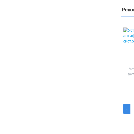
Реко
Ус
ан
-