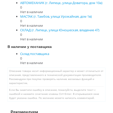
АВТОМЕХАНИК (г. Липецк, улица Доватора, дом 10а)
0
Нет в наличии
МАСТАК (г. Тамбов, улица Урожайная, дом 1в)
0
Нет в наличии
СКЛАД (г. Липецк, улица Юношеская, владение 47)
0
Нет в наличии
В наличии у поставщика
Склад поставщика
0
Нет в наличии
Описание товара носит информационный характер и может отличаться от
описания, представленного в технической документации производителя.
Рекомендуем при покупке проверять наличие желаемых функций и
характеристик.
Если Вы заметили ошибку в описании, пожалуйста, выделите текст с
ошибкой и нажмите сочетание клавиш Ctrl+Enter. В открывшемся окне
будет указана ошибка. По желанию можете написать комментарий.
Рекомендуем