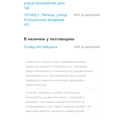
улица Урожайная, дом
1в)
СКЛАД (г. Липецк, улица
Нет в наличии
Юношеская, владение
47)
В наличии у поставщика
Склад поставщика
Нет в наличии
Описание товара носит информационный
характер и может отличаться от описания,
представленного в технической документации
производителя. Рекомендуем при покупке
проверять наличие желаемых функций и
характеристик.
Если Вы заметили ошибку в описании,
пожалуйста, выделите текст с ошибкой и
нажмите сочетание клавиш Ctrl+Enter. В
открывшемся окне будет указана ошибка. По
желанию можете написать комментарий.