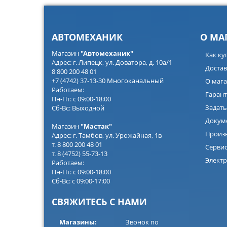
АВТОМЕХАНИК
О МА
Магазин
"Автомеханик"
Как ку
Адрес: г. Липецк, ул. Доватора, д. 10а/1
Достав
8 800 200 48 01
+7 (4742) 37-13-30 Многоканальный
О мага
Работаем:
Гарант
Пн-Пт: с 09:00-18:00
Задать
Сб-Вс: Выходной
Докум
Магазин
"Мастак"
Произ
Адрес: г. Тамбов, ул. Урожайная, 1в
т. 8 800 200 48 01
Серви
т. 8 (4752) 55-73-13
Электр
Работаем:
Пн-Пт: с 09:00-18:00
Сб-Вс: с 09:00-17:00
СВЯЖИТЕСЬ С НАМИ
Магазины:
Звонок по