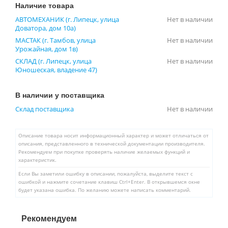
Наличие товара
АВТОМЕХАНИК (г. Липецк, улица
Нет в наличии
Доватора, дом 10а)
МАСТАК (г. Тамбов, улица
Нет в наличии
Урожайная, дом 1в)
СКЛАД (г. Липецк, улица
Нет в наличии
Юношеская, владение 47)
В наличии у поставщика
Склад поставщика
Нет в наличии
Описание товара носит информационный характер и может отличаться от
описания, представленного в технической документации производителя.
Рекомендуем при покупке проверять наличие желаемых функций и
характеристик.
Если Вы заметили ошибку в описании, пожалуйста, выделите текст с
ошибкой и нажмите сочетание клавиш Ctrl+Enter. В открывшемся окне
будет указана ошибка. По желанию можете написать комментарий.
Рекомендуем