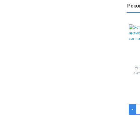
Реко
Ус
ан
-