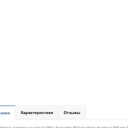
Характеристики
Отзывы
ание
бетону, кирпичу и камню SDS+ Диаметр: 20.0 мм Полная длина: 600 мм