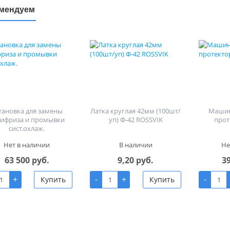
мендуем
тановка для замены
Латка круглая 42мм (100шт/
Машин
тифриза и промывки
уп) Ф-42 ROSSVIK
прот
сист.охлаж.
Нет в наличии
В наличии
Не
63 500 руб.
9,20 руб.
3
+
-
+
-
Купить
Купить