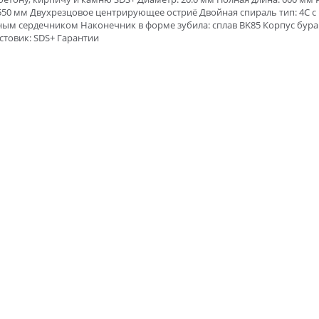
550 мм Двухрезцовое центрирующее остриё Двойная спираль тип: 4С с
ым сердечником Наконечник в форме зубила: сплав BK85 Корпус бура:
стовик: SDS+ Гарантии