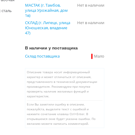
МАСТАК (г. Тамбов,
Нет в наличии
улица Урожайная, дом
 сталь
1в)
СКЛАД (г. Липецк, улица
Нет в наличии
Юношеская, владение
47)
В наличии у поставщика
Склад поставщика
Мало
Описание товара носит информационный
характер и может отличаться от описания,
представленного в технической документации
производителя. Рекомендуем при покупке
проверять наличие желаемых функций и
характеристик.
Если Вы заметили ошибку в описании,
пожалуйста, выделите текст с ошибкой и
нажмите сочетание клавиш Ctrl+Enter. В
открывшемся окне будет указана ошибка. По
желанию можете написать комментарий.