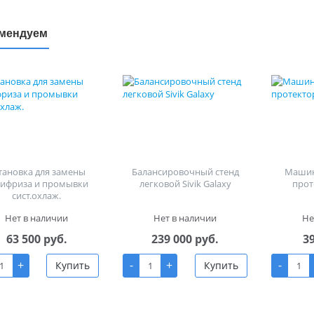
мендуем
тановка для замены
Балансировочный стенд
Машин
тифриза и промывки
легковой Sivik Galaxy
прот
сист.охлаж.
Нет в наличии
Нет в наличии
Не
63 500 руб.
239 000 руб.
3
+
-
+
-
Купить
Купить