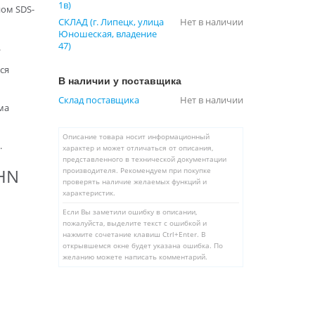
1в)
ом SDS-
СКЛАД (г. Липецк, улица
Нет в наличии
Юношеская, владение
47)
.
ся
В наличии у поставщика
Склад поставщика
Нет в наличии
ма
Описание товара носит информационный
.
характер и может отличаться от описания,
представленного в технической документации
AHN
производителя. Рекомендуем при покупке
проверять наличие желаемых функций и
характеристик.
Если Вы заметили ошибку в описании,
пожалуйста, выделите текст с ошибкой и
нажмите сочетание клавиш Ctrl+Enter. В
открывшемся окне будет указана ошибка. По
желанию можете написать комментарий.