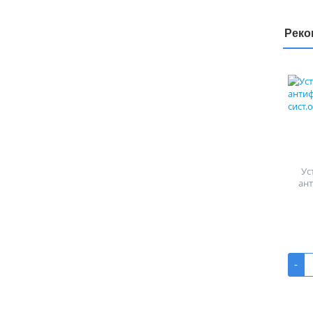
Реко
Ус
ан
-