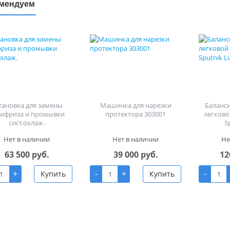
мендуем
тановка для замены
Машинка для нарезки
Баланс
тифриза и промывки
протектора 303001
легково
сист.охлаж.
S
Нет в наличии
Нет в наличии
Не
63 500 руб.
39 000 руб.
12
+
-
+
-
Купить
Купить