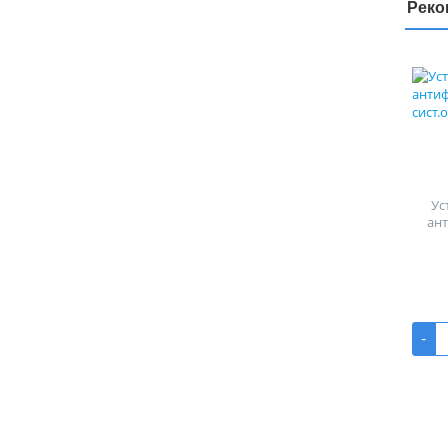
Реко
Ус
ан
-