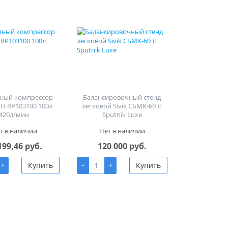
ный компрессор
Балансировочный стенд
H RP103100 100л
легковой Sivik СБМК-60 Л
420л/мин
Sputnik Luxe
т в наличии
Нет в наличии
199,46 руб.
120 000 руб.
+
-
+
Купить
Купить