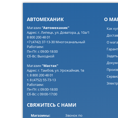
АВТОМЕХАНИК
О МА
Магазин
"Автомеханик"
Как ку
Адрес: г. Липецк, ул. Доватора, д. 10а/1
Достав
8 800 200 48 01
+7 (4742) 37-13-30 Многоканальный
О мага
Работаем:
Гарант
Пн-Пт: с 09:00-18:00
Задать
Сб-Вс: Выходной
Докум
Магазин
"Мастак"
Произ
Адрес: г. Тамбов, ул. Урожайная, 1в
т. 8 800 200 48 01
Серви
т. 8 (4752) 55-73-13
Электр
Работаем:
Пн-Пт: с 09:00-18:00
Сб-Вс: с 09:00-17:00
СВЯЖИТЕСЬ С НАМИ
Магазины:
Звонок по