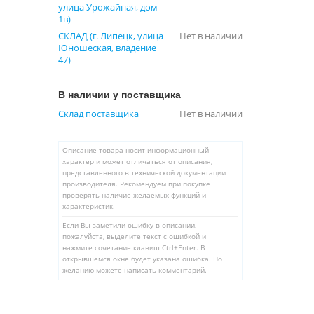
улица Урожайная, дом
1в)
СКЛАД (г. Липецк, улица
Нет в наличии
Юношеская, владение
47)
В наличии у поставщика
Склад поставщика
Нет в наличии
Описание товара носит информационный
характер и может отличаться от описания,
представленного в технической документации
производителя. Рекомендуем при покупке
проверять наличие желаемых функций и
характеристик.
Если Вы заметили ошибку в описании,
пожалуйста, выделите текст с ошибкой и
нажмите сочетание клавиш Ctrl+Enter. В
открывшемся окне будет указана ошибка. По
желанию можете написать комментарий.