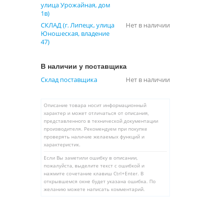
улица Урожайная, дом
1в)
СКЛАД (г. Липецк, улица
Нет в наличии
Юношеская, владение
47)
В наличии у поставщика
Склад поставщика
Нет в наличии
Описание товара носит информационный
характер и может отличаться от описания,
представленного в технической документации
производителя. Рекомендуем при покупке
проверять наличие желаемых функций и
характеристик.
Если Вы заметили ошибку в описании,
пожалуйста, выделите текст с ошибкой и
нажмите сочетание клавиш Ctrl+Enter. В
открывшемся окне будет указана ошибка. По
желанию можете написать комментарий.