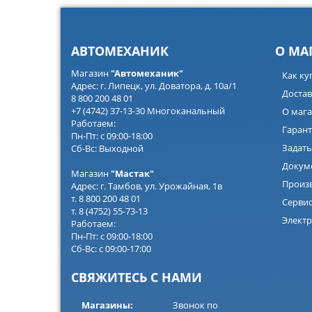
АВТОМЕХАНИК
О МА
Магазин
"Автомеханик"
Как ку
Адрес: г. Липецк, ул. Доватора, д. 10а/1
Достав
8 800 200 48 01
+7 (4742) 37-13-30 Многоканальный
О мага
Работаем:
Гарант
Пн-Пт: с 09:00-18:00
Задать
Сб-Вс: Выходной
Докум
Магазин
"Мастак"
Произ
Адрес: г. Тамбов, ул. Урожайная, 1в
т. 8 800 200 48 01
Серви
т. 8 (4752) 55-73-13
Электр
Работаем:
Пн-Пт: с 09:00-18:00
Сб-Вс: с 09:00-17:00
СВЯЖИТЕСЬ С НАМИ
Магазины:
Звонок по