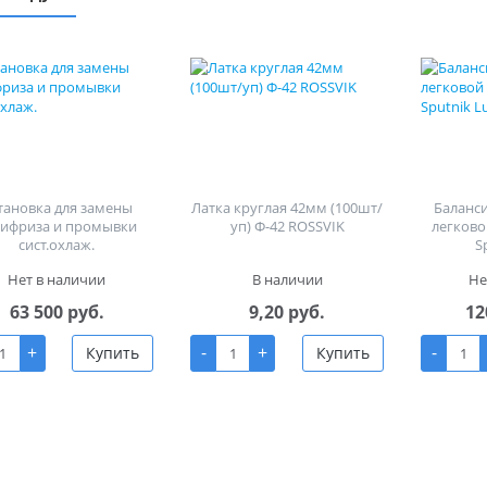
тановка для замены
Латка круглая 42мм (100шт/
Баланс
тифриза и промывки
уп) Ф-42 ROSSVIK
легково
сист.охлаж.
S
Нет в наличии
В наличии
Не
63 500 руб.
9,20 руб.
12
+
-
+
-
Купить
Купить