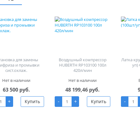
тановка для замены
Воздушный компрессор
Латка кр
тифриза и промывки
HUBERTH RP103100 100л
уп)
сист.охлаж.
420л/мин
Нет в наличии
Нет в наличии
63 500 руб.
48 199,46 руб.
+
-
+
-
Купить
Купить