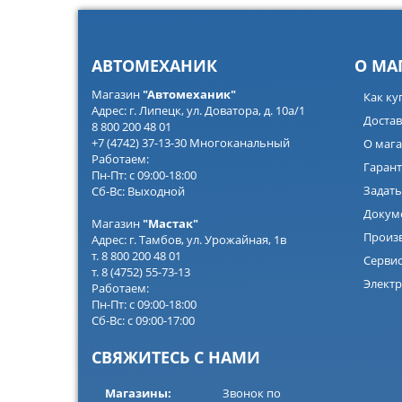
АВТОМЕХАНИК
О МА
Магазин
"Автомеханик"
Как ку
Адрес: г. Липецк, ул. Доватора, д. 10а/1
Достав
8 800 200 48 01
+7 (4742) 37-13-30 Многоканальный
О мага
Работаем:
Гарант
Пн-Пт: с 09:00-18:00
Задать
Сб-Вс: Выходной
Докум
Магазин
"Мастак"
Произ
Адрес: г. Тамбов, ул. Урожайная, 1в
т. 8 800 200 48 01
Серви
т. 8 (4752) 55-73-13
Электр
Работаем:
Пн-Пт: с 09:00-18:00
Сб-Вс: с 09:00-17:00
СВЯЖИТЕСЬ С НАМИ
Магазины:
Звонок по