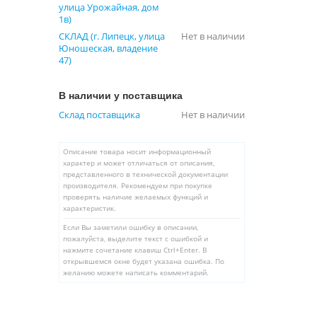
улица Урожайная, дом
1в)
СКЛАД (г. Липецк, улица
Нет в наличии
Юношеская, владение
47)
В наличии у поставщика
Склад поставщика
Нет в наличии
Описание товара носит информационный
характер и может отличаться от описания,
представленного в технической документации
производителя. Рекомендуем при покупке
проверять наличие желаемых функций и
характеристик.
Если Вы заметили ошибку в описании,
пожалуйста, выделите текст с ошибкой и
нажмите сочетание клавиш Ctrl+Enter. В
открывшемся окне будет указана ошибка. По
желанию можете написать комментарий.