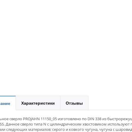
Характеристики
Отзывы
ание
ьное сверло PROJAHN 11150_05 изготовлено по DIN 338 из быстрорежу
SS. Данное сверло типа N с цилиндрическим хвостовиком используют 
ии следующих материалов: серого и ковкого чугуна, чугуна с шаров