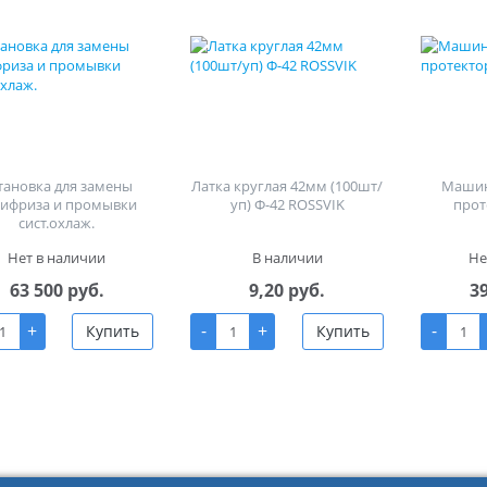
тановка для замены
Латка круглая 42мм (100шт/
Машин
тифриза и промывки
уп) Ф-42 ROSSVIK
прот
сист.охлаж.
Нет в наличии
В наличии
Не
63 500 руб.
9,20 руб.
3
+
-
+
-
Купить
Купить