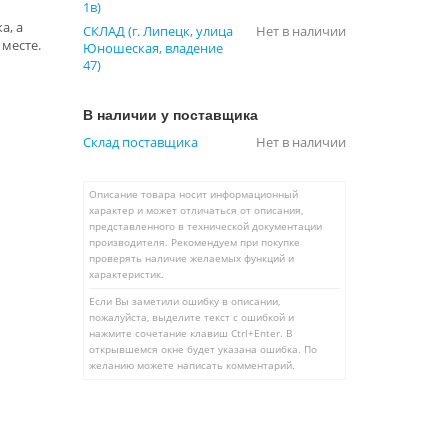
1в)
а, а
СКЛАД (г. Липецк, улица
Нет в наличии
месте.
Юношеская, владение
47)
В наличии у поставщика
Склад поставщика
Нет в наличии
Описание товара носит информационный
характер и может отличаться от описания,
представленного в технической документации
производителя. Рекомендуем при покупке
проверять наличие желаемых функций и
характеристик.
Если Вы заметили ошибку в описании,
пожалуйста, выделите текст с ошибкой и
нажмите сочетание клавиш Ctrl+Enter. В
открывшемся окне будет указана ошибка. По
желанию можете написать комментарий.