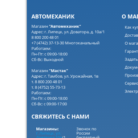
АВТОМЕХАНИК
О МА
Магазин
"Автомеханик"
Как ку
Адрес: г. Липецк, ул. Доватора, д. 10а/1
Достав
8 800 200 48 01
+7 (4742) 37-13-30 Многоканальный
О мага
Работаем:
Гарант
Пн-Пт: с 09:00-18:00
Задать
Сб-Вс: Выходной
Докум
Магазин
"Мастак"
Произ
Адрес: г. Тамбов, ул. Урожайная, 1в
т. 8 800 200 48 01
Серви
т. 8 (4752) 55-73-13
Электр
Работаем:
Пн-Пт: с 09:00-18:00
Сб-Вс: с 09:00-17:00
СВЯЖИТЕСЬ С НАМИ
Магазины:
Звонок по
г. Липецк, ул.
России
Доватора 10а
/1
бесплатный