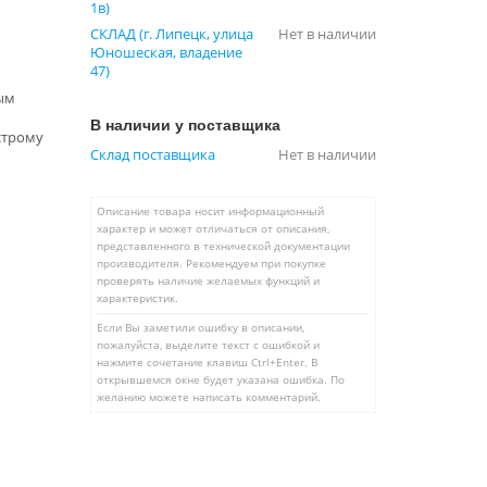
1в)
СКЛАД (г. Липецк, улица
Нет в наличии
Юношеская, владение
47)
ым
В наличии у поставщика
строму
Склад поставщика
Нет в наличии
Описание товара носит информационный
характер и может отличаться от описания,
представленного в технической документации
производителя. Рекомендуем при покупке
проверять наличие желаемых функций и
характеристик.
Если Вы заметили ошибку в описании,
пожалуйста, выделите текст с ошибкой и
нажмите сочетание клавиш Ctrl+Enter. В
открывшемся окне будет указана ошибка. По
желанию можете написать комментарий.