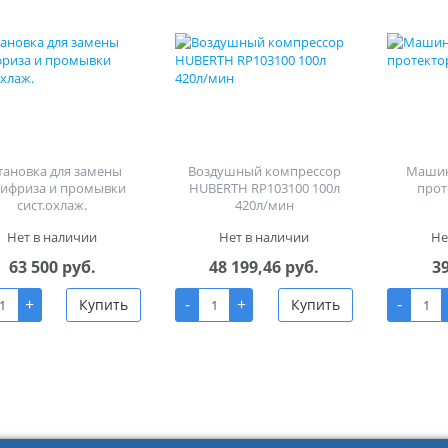
тановка для замены
Воздушный компрессор
Машин
тифриза и промывки
HUBERTH RP103100 100л
прот
сист.охлаж.
420л/мин
Нет в наличии
Нет в наличии
Не
63 500 руб.
48 199,46 руб.
3
+
-
+
-
Купить
Купить