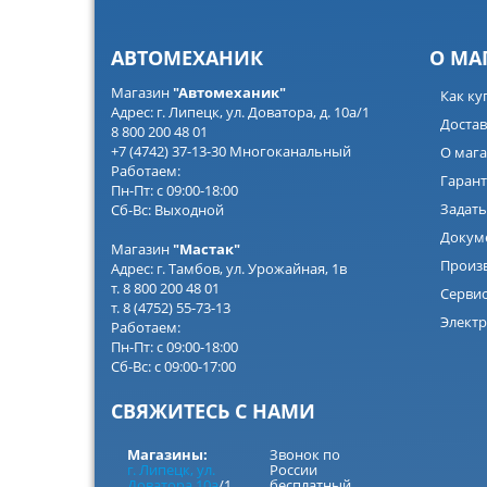
АВТОМЕХАНИК
О МА
Магазин
"Автомеханик"
Как ку
Адрес: г. Липецк, ул. Доватора, д. 10а/1
Достав
8 800 200 48 01
+7 (4742) 37-13-30 Многоканальный
О мага
Работаем:
Гарант
Пн-Пт: с 09:00-18:00
Задать
Сб-Вс: Выходной
Докум
Магазин
"Мастак"
Произ
Адрес: г. Тамбов, ул. Урожайная, 1в
т. 8 800 200 48 01
Серви
т. 8 (4752) 55-73-13
Электр
Работаем:
Пн-Пт: с 09:00-18:00
Сб-Вс: с 09:00-17:00
СВЯЖИТЕСЬ С НАМИ
Магазины:
Звонок по
г. Липецк, ул.
России
Доватора 10а
/1
бесплатный