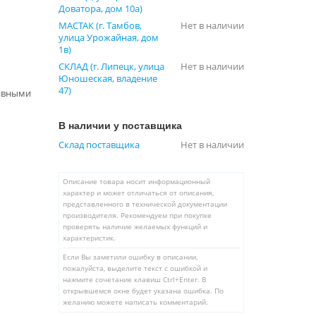
Доватора, дом 10а)
МАСТАК (г. Тамбов,
Нет в наличии
улица Урожайная, дом
1в)
СКЛАД (г. Липецк, улица
Нет в наличии
Юношеская, владение
47)
тавными
В наличии у поставщика
Склад поставщика
Нет в наличии
Описание товара носит информационный
характер и может отличаться от описания,
представленного в технической документации
производителя. Рекомендуем при покупке
проверять наличие желаемых функций и
характеристик.
Если Вы заметили ошибку в описании,
пожалуйста, выделите текст с ошибкой и
нажмите сочетание клавиш Ctrl+Enter. В
открывшемся окне будет указана ошибка. По
желанию можете написать комментарий.