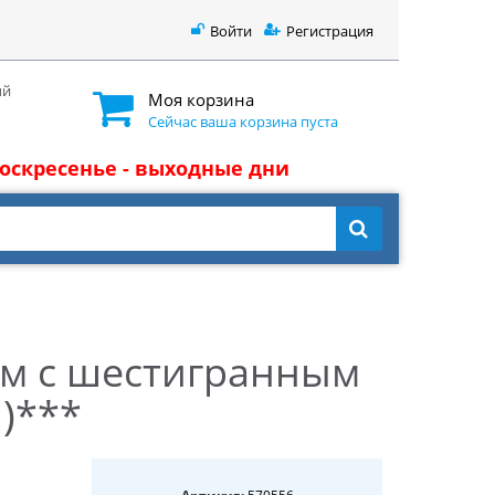
Войти
Регистрация
ый
Моя корзина
Сейчас ваша корзина пуста
 воскресенье - выходные дни
мм с шестигранным
.)***
570556