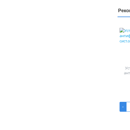
Реко
Ус
ан
-