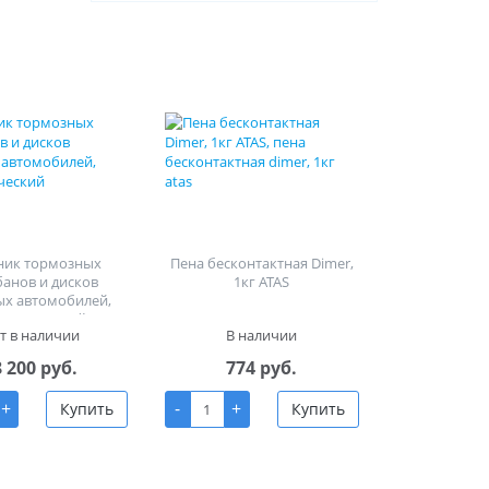
ник тормозных
Пена бесконтактная Dimer,
банов и дисков
1кг ATAS
ых автомобилей,
равлический
т в наличии
В наличии
8 200 руб.
774 руб.
+
-
+
Купить
Купить