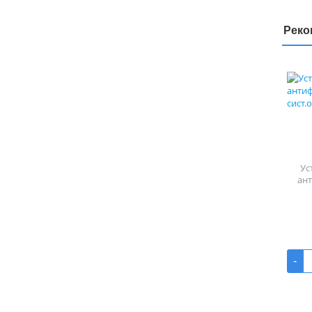
Реко
Ус
ан
-