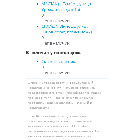
МАСТАК (г. Тамбов, улица
Урожайная, дом 1в)
0
Нет в наличии
СКЛАД (г. Липецк, улица
Юношеская, владение 47)
0
Нет в наличии
В наличии у поставщика
Склад поставщика
0
Нет в наличии
Описание товара носит информационный
характер и может отличаться от описания,
представленного в технической документации
производителя. Рекомендуем при покупке
проверять наличие желаемых функций и
характеристик.
Если Вы заметили ошибку в описании,
пожалуйста, выделите текст с ошибкой и
нажмите сочетание клавиш Ctrl+Enter. В
открывшемся окне будет указана ошибка. По
желанию можете написать комментарий.