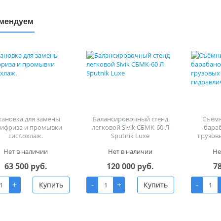
мендуем
тановка для замены
Балансировочный стенд
Съём
тифриза и промывки
легковой Sivik СБМК-60 Л
бара
сист.охлаж.
Sputnik Luxe
грузов
гид
Нет в наличии
Нет в наличии
Не
63 500 руб.
120 000 руб.
7
+
-
+
-
Купить
Купить