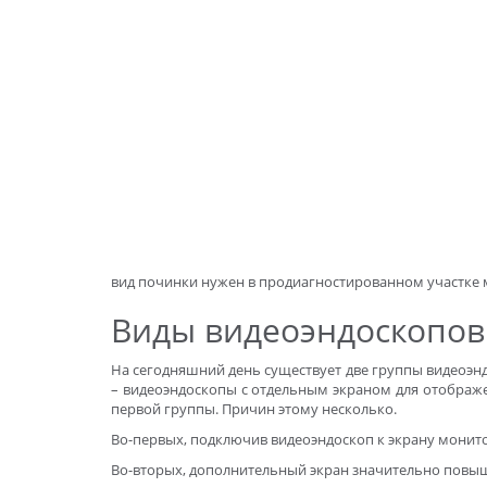
вид починки нужен в продиагностированном участке м
Виды видеоэндоскопов
На сегодняшний день существует две группы видеоэнд
– видеоэндоскопы с отдельным экраном для отображе
первой группы. Причин этому несколько.
Во-первых, подключив видеоэндоскоп к экрану монито
Во-вторых, дополнительный экран значительно повыш