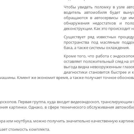
Чтобы увидеть поломку в узле авт
водитель автомобиля будет вын
обращаются в автосервисы где им
обнаружения недостатков и пол
деконструкции. Как это происходит н
Существует ряд известных процед
пространства под масляным поддо
бака, а также системы охлаждения.
Кроме того, что работа с эндоскопо
оставляет положительный след на о
выгода видна невооруженным глазом
диагностики становится быстрее и к
ашины. Клиент же экономит время, а также получает точное обоснов
оскопов. Первая группа, куда входит видеоэндоскоп, транслирующим 
ния картинки. Однако, в сфере технического обслуживания автомоб
ра или ноутбука, можно получить значительно качественную картинку
ает стоимость комплекта.