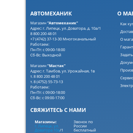
АВТОМЕХАНИК
О МА
Магазин
"Автомеханик"
Как ку
Адрес: г. Липецк, ул. Доватора, д. 10а/1
Достав
8 800 200 48 01
+7 (4742) 37-13-30 Многоканальный
О мага
Работаем:
Гарант
Пн-Пт: с 09:00-18:00
Задать
Сб-Вс: Выходной
Докум
Магазин
"Мастак"
Произ
Адрес: г. Тамбов, ул. Урожайная, 1в
т. 8 800 200 48 01
Серви
т. 8 (4752) 55-73-13
Электр
Работаем:
Пн-Пт: с 09:00-18:00
Сб-Вс: с 09:00-17:00
СВЯЖИТЕСЬ С НАМИ
Магазины:
Звонок по
г. Липецк, ул.
России
Доватора 10а
/1
бесплатный