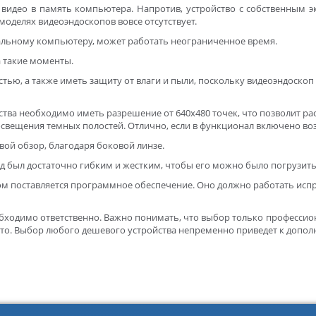
 видео в память компьютера. Напротив, устройство с собственным э
моделях видеоэндоскопов вовсе отсутствует.
альному компьютеру, может работать неограниченное время.
 такие моменты.
тью, а также иметь защиту от влаги и пыли, поскольку видеоэндоск
ва необходимо иметь разрешение от 640х480 точек, что позволит ра
освещения темных полостей. Отлично, если в функционал включено в
вой обзор, благодаря боковой линзе.
д был достаточно гибким и жестким, чтобы его можно было погрузить
м поставляется программное обеспечение. Оно должно работать испра
бходимо ответственно. Важно понимать, что выбор только профессио
вто. Выбор любого дешевого устройства непременно приведет к допол