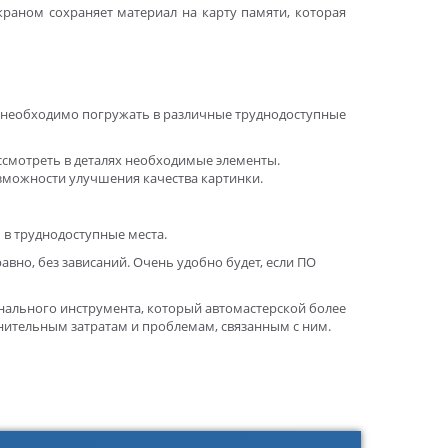
краном сохраняет материал на карту памяти, которая
оп необходимо погружать в различные труднодоступные
ссмотреть в деталях необходимые элементы.
озможности улучшения качества картинки.
 в труднодоступные места.
вно, без зависаний. Очень удобно будет, если ПО
нального инструмента, который автомастерской более
нительным затратам и проблемам, связанным с ним.