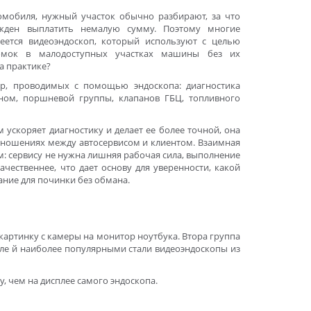
омобиля, нужный участок обычно разбирают, за что
ужден выплатить немалую сумму. Поэтому многие
еется видеоэндоскоп, который используют с целью
омок в малодоступных участках машины без их
а практике?
ур, проводимых с помощью эндоскопа: диагностика
ном, поршневой группы, клапанов ГБЦ, топливного
м ускоряет диагностику и делает ее более точной, она
тношениях между автосервисом и клиентом. Взаимная
: сервису не нужна лишняя рабочая сила, выполнение
ачественнее, что дает основу для уверенности, какой
ание для починки без обмана.
картинку с камеры на монитор ноутбука. Втора группа
иле й наиболее популярными стали видеоэндоскопы из
, чем на дисплее самого эндоскопа.