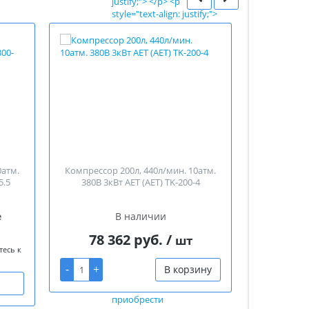
0атм.
Компрессор 200л, 440л/мин. 10атм.
Компрессор
5.5
380В 3кВт АЕТ (AET) TK-200-4
380В 3к
е
В наличии
Этот 
78 362 руб.
/
шт
тесь к
Для уточнен
-
+
В корзину