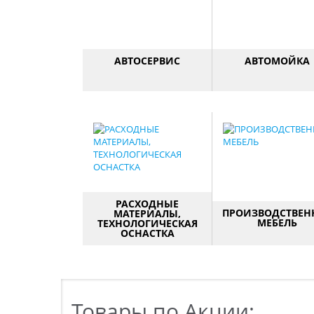
АВТОСЕРВИС
АВТОМОЙКА
Для бесконтактно
портативной и руч
мойки автомобилей
наличии ароматизат
полироли, воски
РАСХОДНЫЕ
ПРОИЗВОДСТВЕН
МАТЕРИАЛЫ,
МЕБЕЛЬ
ТЕХНОЛОГИЧЕСКАЯ
ОСНАСТКА
Верстаки, шкафы, ящ
тележки и прочая ме
для автосервиса.
Товары по Акции: