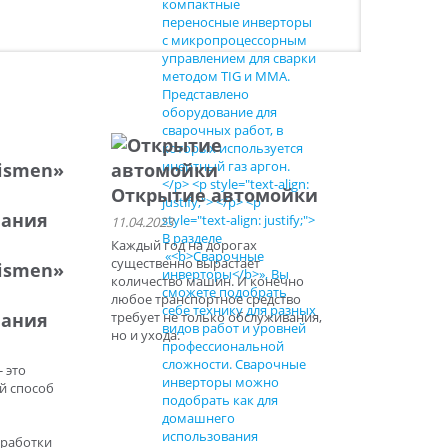
Открытие автомойки
11.04.2023
Каждый год на дорогах
существенно вырастает
ismen»
количество машин. И конечно
любое транспортное средство
вания
требует не только обслуживания,
но и ухода.
 это
й способ
бработки