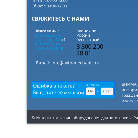
Пн-Пт: с 09:00-18:00
Сб-Вс: с 09:00-17:00
СВЯЖИТЕСЬ С НАМИ
Магазины:
Звонок по
г. Липецк, ул.
России
Доватора 10а
/1
бесплатный
г. Тамбов, ул.
8 800 200
Урожайная 1в
48 01
E-mail:
info@avto-mechanic.ru
ВНИМАНИ
информа
Граждан
и услуг,
© Интернет-магазин оборудования для автосервиса "А