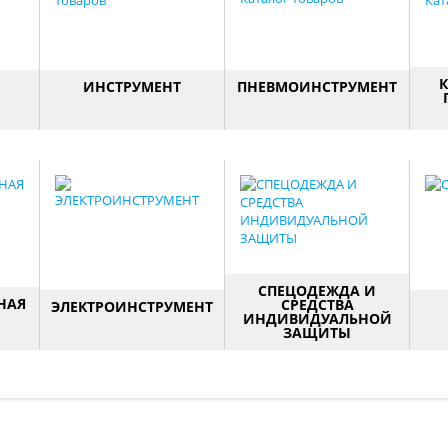
ИНСТРУМЕНТ
ПНЕВМОИНСТРУМЕНТ
й,
Большой выбор ручного
Инструмент работающий
ной
инструмента для ремонта
на сжатом воздухе.
п
. В
и обслуживания
ге
оры,
автомобиля.
.
СПЕЦОДЕЖДА И
НАЯ
СРЕДСТВА
ЭЛЕКТРОИНСТРУМЕНТ
ИНДИВИДУАЛЬНОЙ
ЗАЩИТЫ
генераторы, мотопомпы,
ики,
и электроинструмент
бель