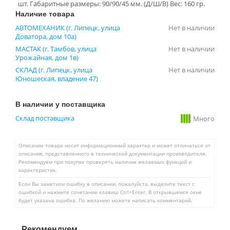
шт. Габаритные размеры: 90/90/45 мм. (Д/Ш/В) Вес: 160 гр.
Наличие товара
АВТОМЕХАНИК (г. Липецк, улица
Нет в наличии
Доватора, дом 10а)
МАСТАК (г. Тамбов, улица
Нет в наличии
Урожайная, дом 1в)
СКЛАД (г. Липецк, улица
Нет в наличии
Юношеская, владение 47)
В наличии у поставщика
Склад поставщика
Много
Описание товара носит информационный характер и может отличаться от
описания, представленного в технической документации производителя.
Рекомендуем при покупке проверять наличие желаемых функций и
характеристик.
Если Вы заметили ошибку в описании, пожалуйста, выделите текст с
ошибкой и нажмите сочетание клавиш Ctrl+Enter. В открывшемся окне
будет указана ошибка. По желанию можете написать комментарий.
Рекомендуем