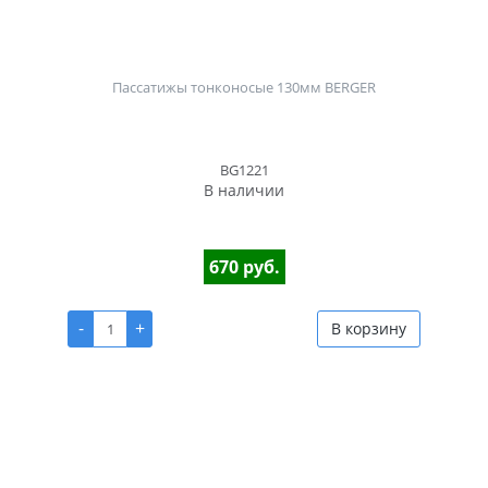
Пассатижы тонконосые 130мм BERGER
BG1221
В наличии
670 руб.
-
+
В корзину