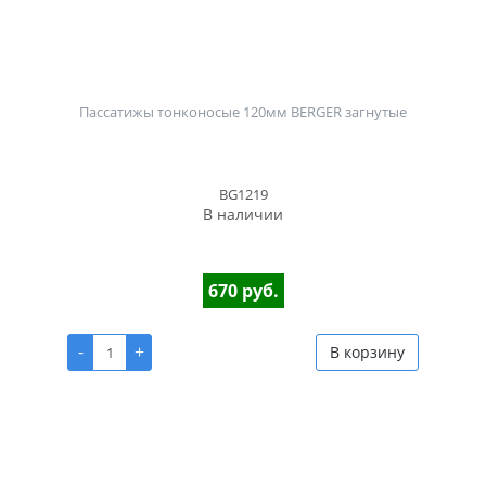
Пассатижы тонконосые 120мм BERGER загнутые
BG1219
В наличии
670 руб.
-
+
В корзину