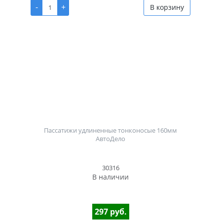
-
+
В корзину
Пассатижи удлиненные тонконосые 160мм
АвтоДело
30316
В наличии
297 руб.