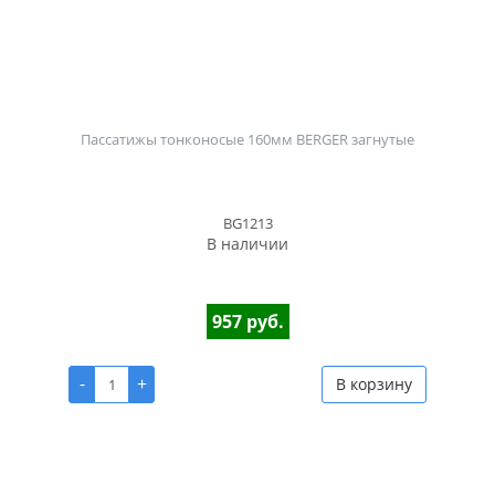
Пассатижы тонконосые 160мм BERGER загнутые
BG1213
В наличии
957 руб.
-
+
В корзину