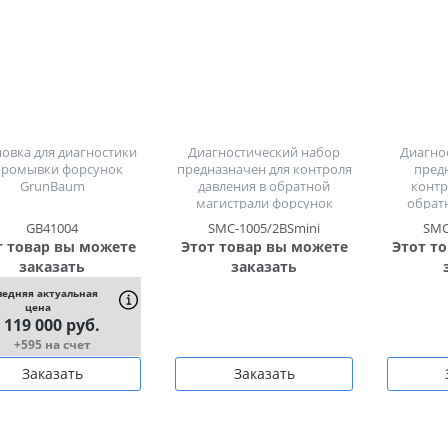
новка для диагностики
Диагностический набор
Диагно
промывки форсунок
предназначен для контроля
пред
GrunBaum
давления в обратной
контр
магистрали форсунок
обрат
систем впрыска Common
форсуно
GB41004
SMC-1005/2BSmini
SMC
Rail Siemens, Bosch
Comm
т товар вы можете
Этот товар вы можете
Этот т
заказать
заказать
ледняя актуальная
цена
119 000 руб.
+595 на счет
Заказать
Заказать