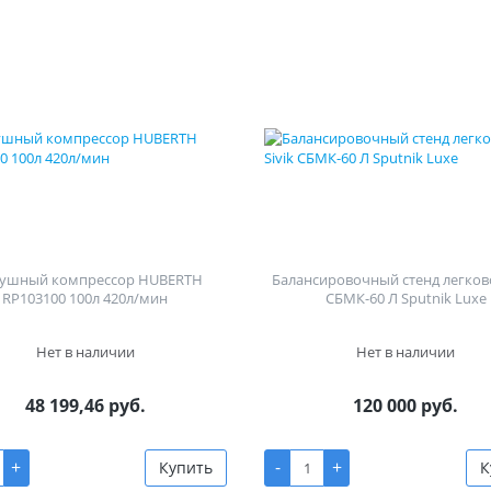
душный компрессор HUBERTH
Балансировочный стенд легково
RP103100 100л 420л/мин
СБМК-60 Л Sputnik Luxe
Нет в наличии
Нет в наличии
48 199,46 руб.
120 000 руб.
+
-
+
Купить
К