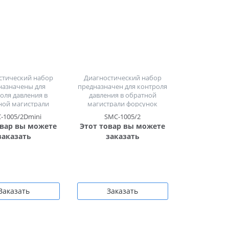
стический набор
Диагностический набор
назначены для
предназначен для контроля
оля давления в
давления в обратной
ной магистрали
магистрали форсунок
к систем впрыска
систем впрыска Common
-1005/2Dmini
SMC-1005/2
on Rail Delphi
Rail Siemens, Bosch, Delphi
овар вы можете
Этот товар вы можете
заказать
заказать
Заказать
Заказать