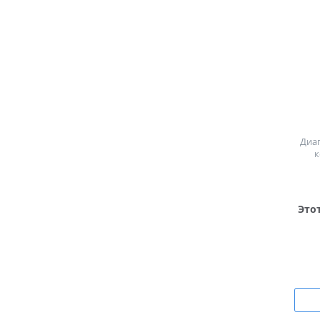
Диа
к
Это