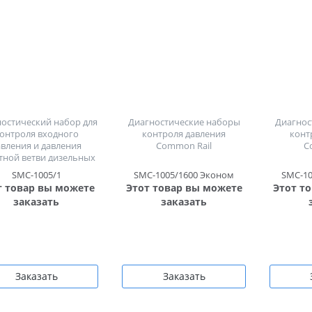
остический набор для
Диагностические наборы
Диагнос
онтроля входного
контроля давления
конт
авления и давления
Common Rail
C
тной ветви дизельных
тем впрыска Common
SMC-1005/1
SMC-1005/1600 Эконом
SMC-10
Rail
т товар вы можете
Этот товар вы можете
Этот т
заказать
заказать
Заказать
Заказать