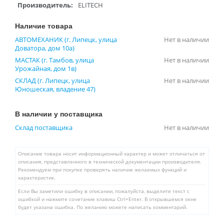
Производитель:
ELITECH
Наличие товара
АВТОМЕХАНИК (г. Липецк, улица
Нет в наличии
Доватора, дом 10а)
МАСТАК (г. Тамбов, улица
Нет в наличии
Урожайная, дом 1в)
СКЛАД (г. Липецк, улица
Нет в наличии
Юношеская, владение 47)
В наличии у поставщика
Склад поставщика
Нет в наличии
Описание товара носит информационный характер и может отличаться от
описания, представленного в технической документации производителя.
Рекомендуем при покупке проверять наличие желаемых функций и
характеристик.
Если Вы заметили ошибку в описании, пожалуйста, выделите текст с
ошибкой и нажмите сочетание клавиш Ctrl+Enter. В открывшемся окне
будет указана ошибка. По желанию можете написать комментарий.