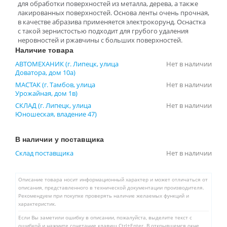
для обработки поверхностей из металла, дерева, а также
лакированных поверхностей. Основа ленты очень прочная,
в качестве абразива применяется электрокорунд. Оснастка
с такой зернистостью подходит для грубого удаления
неровностей и ржавчины с больших поверхностей.
Наличие товара
АВТОМЕХАНИК (г. Липецк, улица
Нет в наличии
Доватора, дом 10а)
МАСТАК (г. Тамбов, улица
Нет в наличии
Урожайная, дом 1в)
СКЛАД (г. Липецк, улица
Нет в наличии
Юношеская, владение 47)
В наличии у поставщика
Склад поставщика
Нет в наличии
Описание товара носит информационный характер и может отличаться от
описания, представленного в технической документации производителя.
Рекомендуем при покупке проверять наличие желаемых функций и
характеристик.
Если Вы заметили ошибку в описании, пожалуйста, выделите текст с
ошибкой и нажмите сочетание клавиш Ctrl+Enter. В открывшемся окне