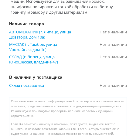
машин. Используется для выравнивания кромок,
шлифовки, полировки и тонкой обработки по бетону,
граниту, мрамору и другим материалам.
Наличие товара
АВТОМЕХАНИК (г. Липецк, улица
Нет в наличии
Доватора, дом 10а)
МАСТАК (г. Тамбов, улица
Нет в наличии
Урожайная, дом 1в)
СКЛАД (г. Липецк, улица
Нет в наличии
Юношеская, владение 47)
В наличии у поставщика
Склад поставщика
Нет в наличии
Описание товара носит информационный характер и может отличаться от
описания, представленного в технической документации производителя.
Рекомендуем при покупке проверять наличие желаемых функций и
характеристик.
Если Вы заметили ошибку в описании, пожалуйста, выделите текст с
ошибкой и нажмите сочетание клавиш Ctrl+Enter. В открывшемся окне
будет указана ошибка. По желанию можете написать комментарий.