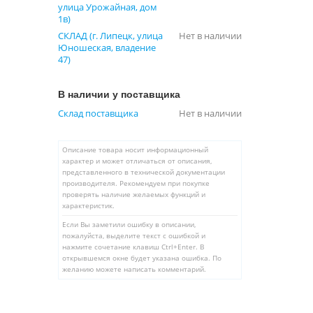
улица Урожайная, дом
1в)
СКЛАД (г. Липецк, улица
Нет в наличии
Юношеская, владение
47)
В наличии у поставщика
Склад поставщика
Нет в наличии
Описание товара носит информационный
характер и может отличаться от описания,
представленного в технической документации
производителя. Рекомендуем при покупке
проверять наличие желаемых функций и
характеристик.
Если Вы заметили ошибку в описании,
пожалуйста, выделите текст с ошибкой и
нажмите сочетание клавиш Ctrl+Enter. В
открывшемся окне будет указана ошибка. По
желанию можете написать комментарий.