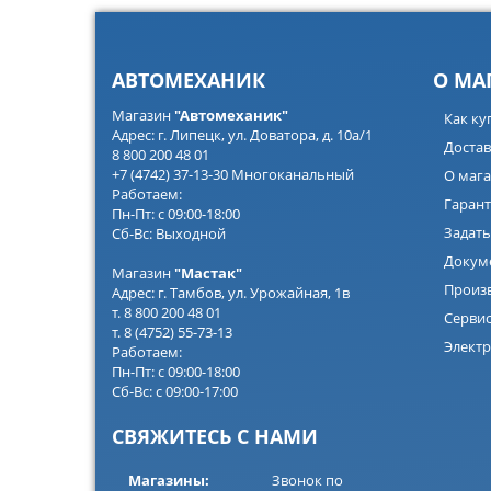
АВТОМЕХАНИК
О МА
Магазин
"Автомеханик"
Как ку
Адрес: г. Липецк, ул. Доватора, д. 10а/1
Достав
8 800 200 48 01
+7 (4742) 37-13-30 Многоканальный
О мага
Работаем:
Гарант
Пн-Пт: с 09:00-18:00
Задать
Сб-Вс: Выходной
Докум
Магазин
"Мастак"
Произ
Адрес: г. Тамбов, ул. Урожайная, 1в
т. 8 800 200 48 01
Серви
т. 8 (4752) 55-73-13
Электр
Работаем:
Пн-Пт: с 09:00-18:00
Сб-Вс: с 09:00-17:00
СВЯЖИТЕСЬ С НАМИ
Магазины:
Звонок по