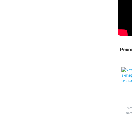
Реко
Ус
ан