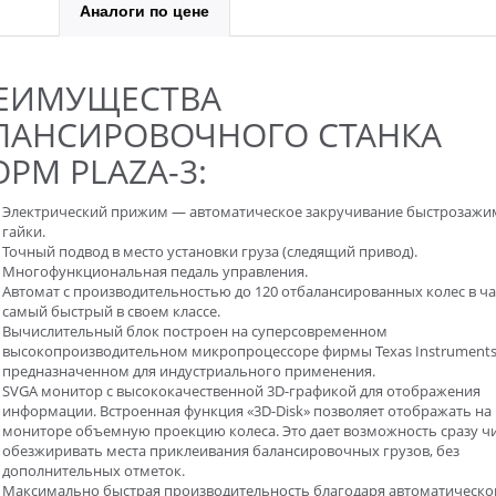
Аналоги по цене
ЕИМУЩЕСТВА
ЛАНСИРОВОЧНОГО СТАНКА
ОРМ PLAZA-3:
Электрический прижим — автоматическое закручивание быстрозаж
гайки.
Точный подвод в место установки груза (следящий привод).
Многофункциональная педаль управления.
Автомат с производительностью до 120 отбалансированных колес в ч
самый быстрый в своем классе.
Вычислительный блок построен на суперсовременном
высокопроизводительном микропроцессоре фирмы Texas Instruments
предназначенном для индустриального применения.
SVGA монитор с высококачественной 3D-графикой для отображения
информации. Встроенная функция «3D-Disk» позволяет отображать на
мониторе объемную проекцию колеса. Это дает возможность сразу чи
обезжиривать места приклеивания балансировочных грузов, без
дополнительных отметок.
Максимально быстрая производительность благодаря автоматическ