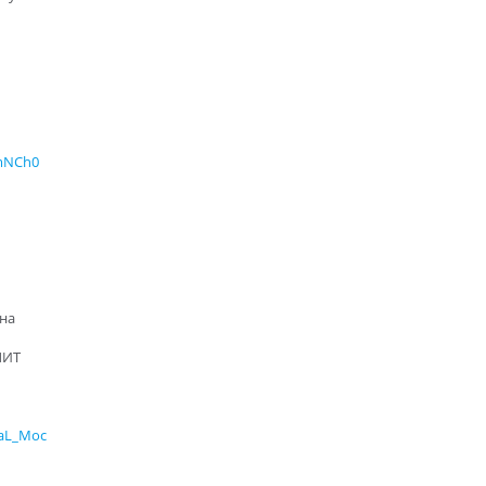
-mNCh0
на
ЛИТ
XaL_Moc