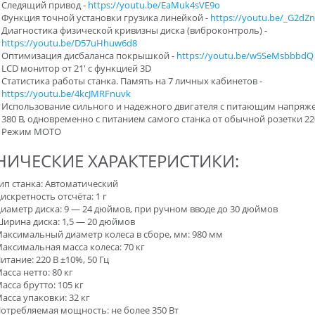
Следящий привод -
https://youtu.be/EaMuk4sVE9o
Функция точной установки грузика линейкой -
https://youtu.be/_G2d
Диагностика физической кривизны диска (виброконтроль) -
https://youtu.be/D57uHhuw6d8
Оптимизация дисбаланса покрышкой -
https://youtu.be/w5SeMsbbbdQ
LCD монитор от 21' с функцией 3D
Статистика работы станка. Память на 7 личных кабинетов -
https://youtu.be/4kcJMRFnuvk
Использование сильного и надежного двигателя с питающим напряж
380 В, одновременно с питанием самого станка от обычной розетки 2
Режим МОТО
НИЧЕСКИЕ ХАРАКТЕРИСТИКИ:
ип станка: Автоматический
искретность отсчёта: 1 г
иаметр диска: 9 — 24 дюймов, при ручном вводе до 30 дюймов
ирина диска: 1,5 — 20 дюймов
аксимальный диаметр колеса в сборе, мм: 980 мм
аксимальная масса колеса: 70 кг
итание: 220 В ±10%, 50 Гц
асса нетто: 80 кг
асса брутто: 105 кг
асса упаковки: 32 кг
отребляемая мощность: не более 350 Вт