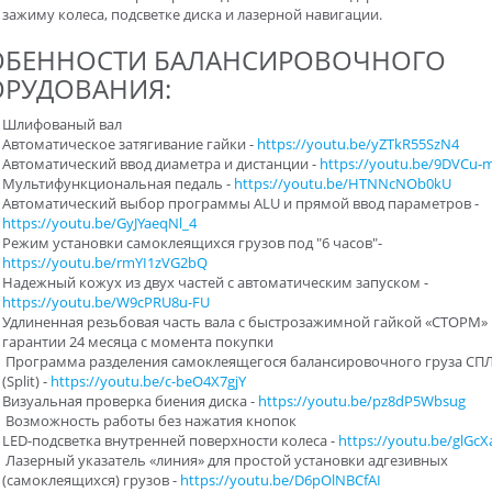
зажиму колеса, подсветке диска и лазерной навигации.
ОБЕННОСТИ БАЛАНСИРОВОЧНОГО
РУДОВАНИЯ:
Шлифованый вал
Автоматическое затягивание гайки -
https://youtu.be/yZTkR55SzN4
Автоматический ввод диаметра и дистанции -
https://youtu.be/9DVCu
Мультифункциональная педаль -
https://youtu.be/HTNNcNOb0kU
Автоматический выбор программы ALU и прямой ввод параметров -
https://youtu.be/GyJYaeqNl_4
Режим установки самоклеящихся грузов под "6 часов"-
https://youtu.be/rmYI1zVG2bQ
Надежный кожух из двух частей с автоматическим запуском -
https://youtu.be/W9cPRU8u-FU
Удлиненная резьбовая часть вала с быстрозажимной гайкой «СТОРМ» 
гарантии 24 месяца с момента покупки
Программа разделения самоклеящегося балансировочного груза СП
(Split) -
https://youtu.be/c-beO4X7gjY
Визуальная проверка биения диска -
https://youtu.be/pz8dP5Wbsug
Возможность работы без нажатия кнопок
LED-подсветка внутренней поверхности колеса -
https://youtu.be/glGc
Лазерный указатель «линия» для простой установки адгезивных
(самоклеящихся) грузов -
https://youtu.be/D6pOlNBCfAI