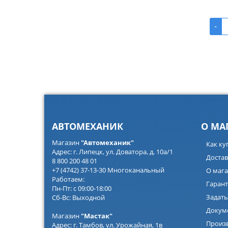
-
АВТОМЕХАНИК
О МА
Магазин
"Автомеханик"
Как ку
Адрес: г. Липецк, ул. Доватора, д. 10а/1
Достав
8 800 200 48 01
+7 (4742) 37-13-30 Многоканальный
О мага
Работаем:
Гарант
Пн-Пт: с 09:00-18:00
Задать
Сб-Вс: Выходной
Докум
Магазин
"Мастак"
Произ
Адрес: г. Тамбов, ул. Урожайная, 1в