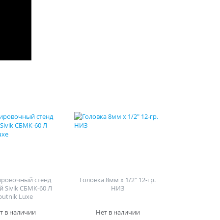
ировочный стенд
Головка 8мм х 1/2" 12-гр.
й Sivik СБМК-60 Л
НИЗ
putnik Luxe
т в наличии
Нет в наличии