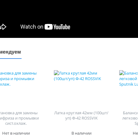
мендуем
тановка для замены
Латка круглая 42мм (100шт/
Баланс
тифриза и промывки
уп) Ф-42 ROSSVIK
легково
сист.охлаж.
S
Нет в наличии
В наличии
Не