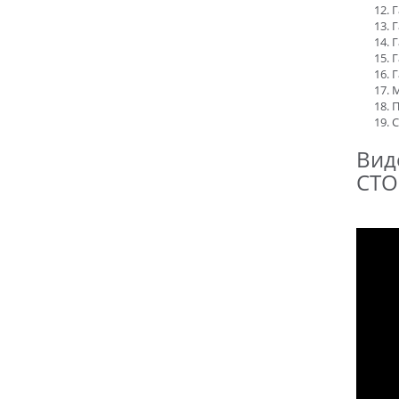
Г
Г
Г
Г
Г
М
П
С
Вид
СТО