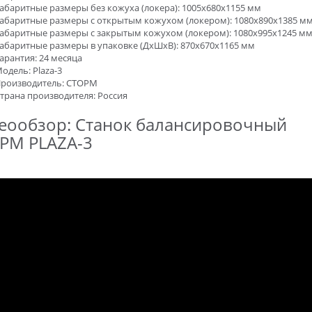
абаритные размеры без кожуха (локера): 1005х680х1155 мм
абаритные размеры с открытым кожухом (локером): 1080х890х1385 м
абаритные размеры с закрытым кожухом (локером): 1080х995х1245 м
абаритные размеры в упаковке (ДхШхВ): 870х670х1165 мм
арантия: 24 месяца
одель: Plaza-3
роизводитель: СТОРМ
трана производителя: Россия
еообзор: Станок балансировочный
РМ PLAZA-3