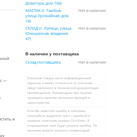
Доватора, дом 10а)
МАСТАК (г. Тамбов,
Нет в наличии
улица Урожайная, дом
1в)
СКЛАД (г. Липецк, улица
Нет в наличии
Юношеская, владение
47)
В наличии у поставщика
имной
Склад поставщика
Нет в наличии
Описание товара носит информационный
ас —
характер и может отличаться от описания,
представленного в технической документации
производителя. Рекомендуем при покупке
,
проверять наличие желаемых функций и
характеристик.
Если Вы заметили ошибку в описании,
пожалуйста, выделите текст с ошибкой и
стить и
нажмите сочетание клавиш Ctrl+Enter. В
открывшемся окне будет указана ошибка. По
желанию можете написать комментарий.
ому