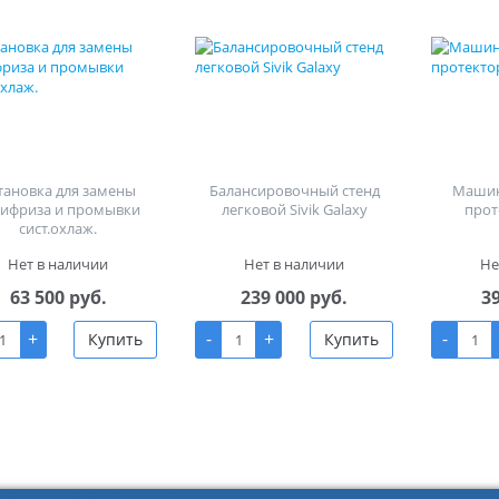
тановка для замены
Балансировочный стенд
Машин
тифриза и промывки
легковой Sivik Galaxy
прот
сист.охлаж.
Нет в наличии
Нет в наличии
Не
63 500 руб.
239 000 руб.
3
+
-
+
-
Купить
Купить