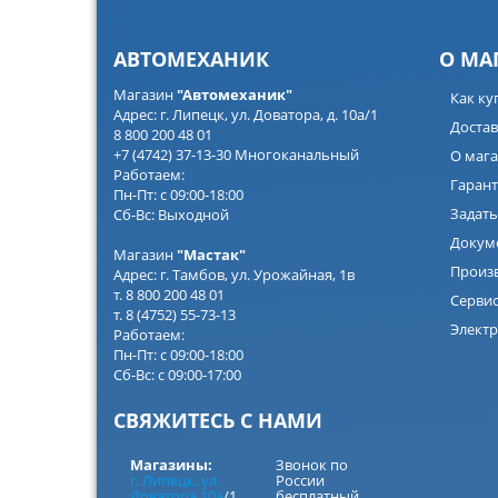
АВТОМЕХАНИК
О МА
Магазин
"Автомеханик"
Как ку
Адрес: г. Липецк, ул. Доватора, д. 10а/1
Достав
8 800 200 48 01
+7 (4742) 37-13-30 Многоканальный
О мага
Работаем:
Гарант
Пн-Пт: с 09:00-18:00
Задать
Сб-Вс: Выходной
Докум
Магазин
"Мастак"
Произ
Адрес: г. Тамбов, ул. Урожайная, 1в
т. 8 800 200 48 01
Серви
т. 8 (4752) 55-73-13
Электр
Работаем:
Пн-Пт: с 09:00-18:00
Сб-Вс: с 09:00-17:00
СВЯЖИТЕСЬ С НАМИ
Магазины:
Звонок по
г. Липецк, ул.
России
Доватора 10а
/1
бесплатный