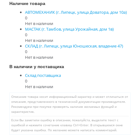
Наличие товара
АВТОМЕХАНИК (г. Липецк, улица Доватора, дом 10а)
0
Нет в наличии
МАСТАК (г. Тамбов, улица Урожайная, дом 1в)
0
Нет в наличии
СКЛАД (г. Липецк, улица Юношеская, владение 47)
0
Нет в наличии
В наличии у поставщика
Склад поставщика
0
Нет в наличии
Описание товара носит информационный характер и может отличаться от
описания, представленного в технической документации производителя.
Рекомендуем при покупке проверять наличие желаемых функций и
характеристик.
Если Вы заметили ошибку в описании, пожалуйста, выделите текст с
ошибкой и нажмите сочетание клавиш Ctrl+Enter. В открывшемся окне
будет указана ошибка. По желанию можете написать комментарий.