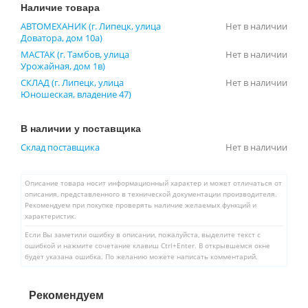
Наличие товара
АВТОМЕХАНИК (г. Липецк, улица
Нет в наличии
Доватора, дом 10а)
МАСТАК (г. Тамбов, улица
Нет в наличии
Урожайная, дом 1в)
СКЛАД (г. Липецк, улица
Нет в наличии
Юношеская, владение 47)
В наличии у поставщика
Склад поставщика
Нет в наличии
Описание товара носит информационный характер и может отличаться от
описания, представленного в технической документации производителя.
Рекомендуем при покупке проверять наличие желаемых функций и
характеристик.
Если Вы заметили ошибку в описании, пожалуйста, выделите текст с
ошибкой и нажмите сочетание клавиш Ctrl+Enter. В открывшемся окне
будет указана ошибка. По желанию можете написать комментарий.
Рекомендуем