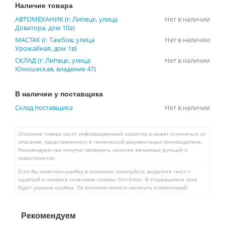
Наличие товара
АВТОМЕХАНИК (г. Липецк, улица
Нет в наличии
Доватора, дом 10а)
МАСТАК (г. Тамбов, улица
Нет в наличии
Урожайная, дом 1в)
СКЛАД (г. Липецк, улица
Нет в наличии
Юношеская, владение 47)
В наличии у поставщика
Склад поставщика
Нет в наличии
Описание товара носит информационный характер и может отличаться от
описания, представленного в технической документации производителя.
Рекомендуем при покупке проверять наличие желаемых функций и
характеристик.
Если Вы заметили ошибку в описании, пожалуйста, выделите текст с
ошибкой и нажмите сочетание клавиш Ctrl+Enter. В открывшемся окне
будет указана ошибка. По желанию можете написать комментарий.
Рекомендуем