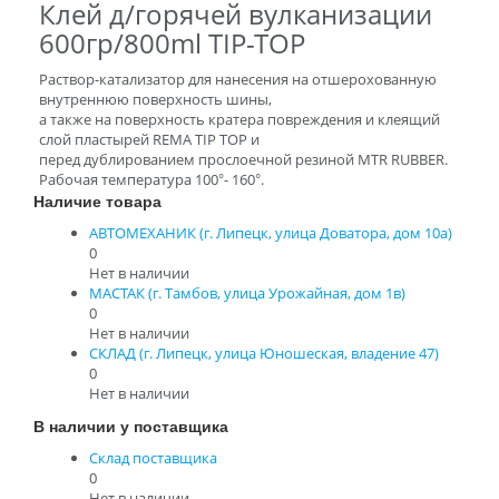
Клей д/горячей вулканизации
600гр/800ml TIP-TOP
Раствор-катализатор для нанесения на отшерохованную
внутреннюю поверхность шины,
а также на поверхность кратера повреждения и клеящий
слой пластырей REMA TIP TOP и
перед дублированием прослоечной резиной MTR RUBBER.
Рабочая температура 100°- 160°.
Наличие товара
АВТОМЕХАНИК (г. Липецк, улица Доватора, дом 10а)
0
Нет в наличии
МАСТАК (г. Тамбов, улица Урожайная, дом 1в)
0
Нет в наличии
СКЛАД (г. Липецк, улица Юношеская, владение 47)
0
Нет в наличии
В наличии у поставщика
Склад поставщика
0
Нет в наличии