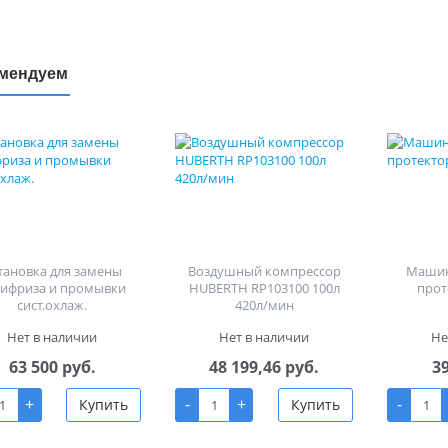
мендуем
тановка для замены
Воздушный компрессор
Машин
тифриза и промывки
HUBERTH RP103100 100л
прот
сист.охлаж.
420л/мин
Нет в наличии
Нет в наличии
Не
63 500 руб.
48 199,46 руб.
3
+
-
+
-
Купить
Купить