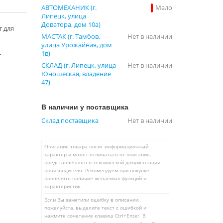
АВТОМЕХАНИК (г.
Мало
Липецк, улица
Доватора, дом 10а)
т для
МАСТАК (г. Тамбов,
Нет в наличии
улица Урожайная, дом
1в)
т
СКЛАД (г. Липецк, улица
Нет в наличии
Юношеская, владение
47)
В наличии у поставщика
Склад поставщика
Нет в наличии
Описание товара носит информационный
характер и может отличаться от описания,
представленного в технической документации
производителя. Рекомендуем при покупке
проверять наличие желаемых функций и
характеристик.
Если Вы заметили ошибку в описании,
пожалуйста, выделите текст с ошибкой и
нажмите сочетание клавиш Ctrl+Enter. В