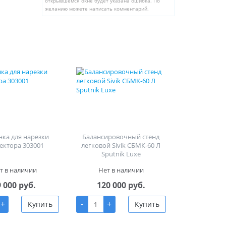
открывшемся окне будет указана ошибка. По
желанию можете написать комментарий.
ка для нарезки
Балансировочный стенд
ектора 303001
легковой Sivik СБМК-60 Л
Sputnik Luxe
т в наличии
Нет в наличии
9 000 руб.
120 000 руб.
+
-
+
Купить
Купить