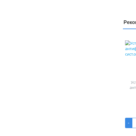
Реко
Ус
ан
-