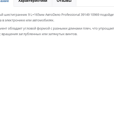
Характеристики
Отзывы
ание
 шестигранник 9 L=165мм АвтоDело Professional 39149 10969 подойде
 в электронике или автомобилях.
мент обладает угловой формой с разными длинами плеч, что упрощае
 вращения заглубленных или затянутых винтов.