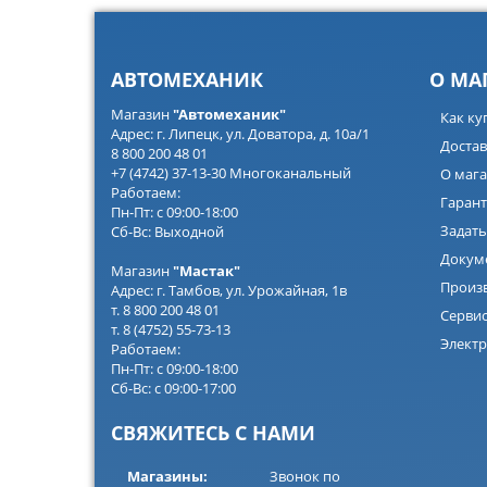
АВТОМЕХАНИК
О МА
Магазин
"Автомеханик"
Как ку
Адрес: г. Липецк, ул. Доватора, д. 10а/1
Достав
8 800 200 48 01
+7 (4742) 37-13-30 Многоканальный
О мага
Работаем:
Гарант
Пн-Пт: с 09:00-18:00
Задать
Сб-Вс: Выходной
Докум
Магазин
"Мастак"
Произ
Адрес: г. Тамбов, ул. Урожайная, 1в
т. 8 800 200 48 01
Серви
т. 8 (4752) 55-73-13
Электр
Работаем:
Пн-Пт: с 09:00-18:00
Сб-Вс: с 09:00-17:00
СВЯЖИТЕСЬ С НАМИ
Магазины:
Звонок по