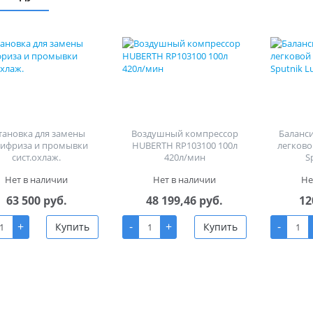
тановка для замены
Воздушный компрессор
Баланс
тифриза и промывки
HUBERTH RP103100 100л
легково
сист.охлаж.
420л/мин
S
Нет в наличии
Нет в наличии
Не
63 500 руб.
48 199,46 руб.
12
+
-
+
-
Купить
Купить