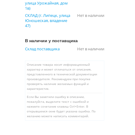
улица Урожайная, дом
1в)
СКЛАД (г. Липецк, улица
Нет в наличии
Юношеская, владение
47)
В наличии у поставщика
Склад поставщика
Нет в наличии
Описание товара носит информационный
характер и может отличаться от описания,
представленного в технической документации
производителя. Рекомендуем при покупке
проверять наличие желаемых функций и
характеристик.
Если Вы заметили ошибку в описании,
пожалуйста, выделите текст с ошибкой и
нажмите сочетание клавиш Ctrl+Enter. В
открывшемся окне будет указана ошибка. По
желанию можете написать комментарий.