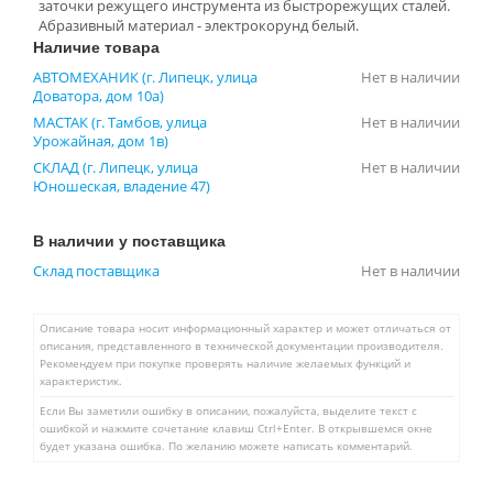
заточки режущего инструмента из быстрорежущих сталей.
Абразивный материал - электрокорунд белый.⁠
Наличие товара
АВТОМЕХАНИК (г. Липецк, улица
Нет в наличии
Доватора, дом 10а)
МАСТАК (г. Тамбов, улица
Нет в наличии
Урожайная, дом 1в)
СКЛАД (г. Липецк, улица
Нет в наличии
Юношеская, владение 47)
В наличии у поставщика
Склад поставщика
Нет в наличии
Описание товара носит информационный характер и может отличаться от
описания, представленного в технической документации производителя.
Рекомендуем при покупке проверять наличие желаемых функций и
характеристик.
Если Вы заметили ошибку в описании, пожалуйста, выделите текст с
ошибкой и нажмите сочетание клавиш Ctrl+Enter. В открывшемся окне
будет указана ошибка. По желанию можете написать комментарий.